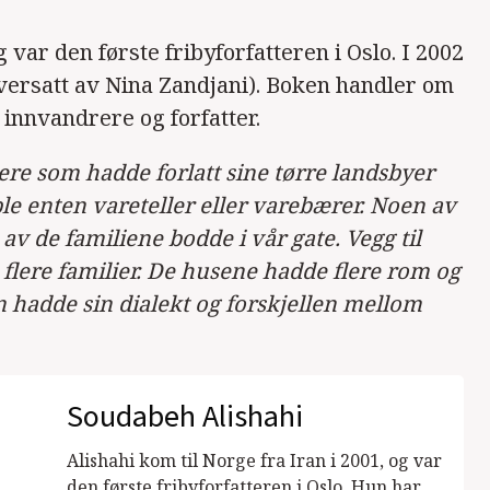
g var den første fribyforfatteren i Oslo. I 2002
versatt av Nina Zandjani). Boken handler om
 innvandrere og forfatter.
re som hadde forlatt sine tørre landsbyer
e ble enten vareteller eller varebærer. Noen av
 de familiene bodde i vår gate. Vegg til
 flere familier. De husene hadde flere rom og
m hadde sin dialekt og forskjellen mellom
Soudabeh Alishahi
Alishahi kom til Norge fra Iran i 2001, og var
den første fribyforfatteren i Oslo. Hun har