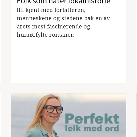
Folk som hater lokalhistorie
Bli kjent med forfatteren,
menneskene og stedene bak en av
årets mest fascinerende og
humørfylte romaner.