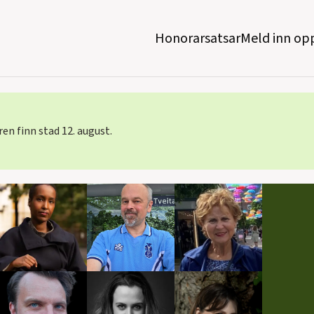
Honorarsatsar
Honorarsatsar
Meld inn op
Meld inn op
n finn stad 12. august.