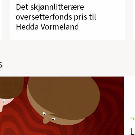
Det skjønnlitterære
oversetterfonds pris til
Hedda Vormeland
s
Tr
L