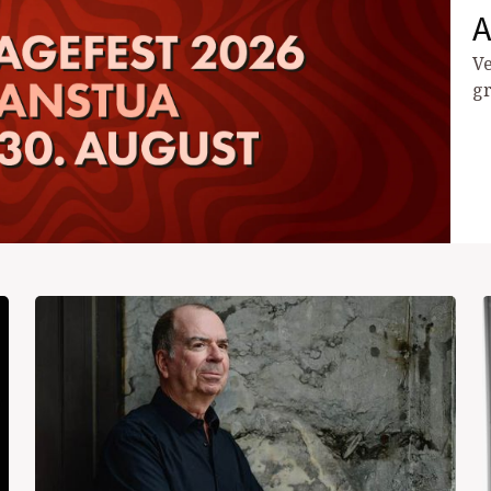
A
Ve
gr