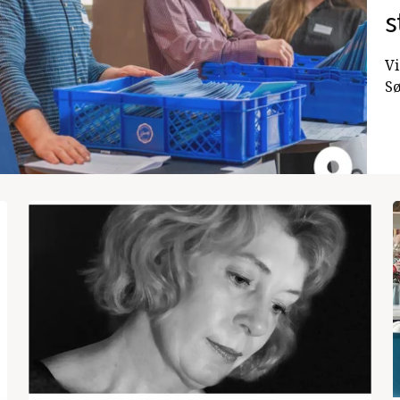
s
Vi
Sø