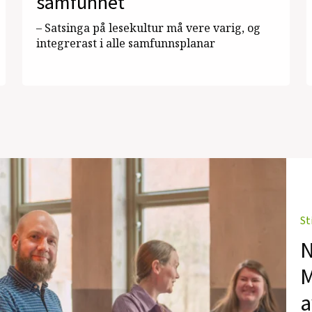
samfunnet
– Satsinga på lesekultur må vere varig, og
integrerast i alle samfunnsplanar
St
N
M
a