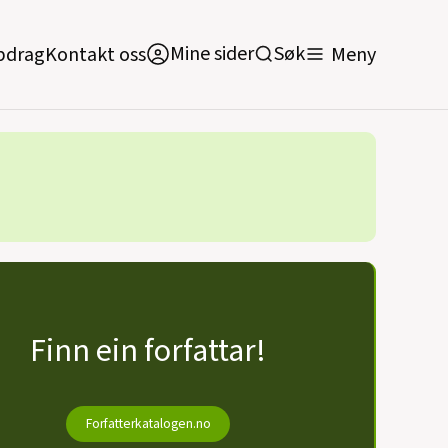
Mine sider
Mine sider
Søk
Søk
pdrag
pdrag
Kontakt oss
Kontakt oss
Meny
Meny
Finn ein forfattar!
Forfatterkatalogen.no