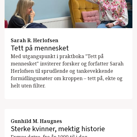
Sarah R. Herlofsen
Tett på mennesket
Med utgangspunkt i praktboka "Tett på
mennesket" inviterer forsker og forfatter Sarah
Herlofsen til sprudlende og tankevekkende
formidlingsmøter om kroppen – tett på, ekte og
helt uten filter.
Gunhild M. Haugnes
Sterke kvinner, mektig historie
Frøyas døtre, fra år 1000 til i dag