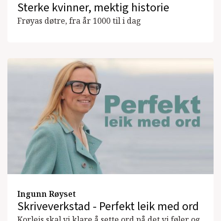
Sterke kvinner, mektig historie
Frøyas døtre, fra år 1000 til i dag
Ingunn Røyset
Skriveverkstad - Perfekt leik med ord
Korleis skal vi klare å sette ord på det vi føler og