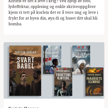
Korleis er det å leve i krig? Ved hjelp av foto,
lydeffektar, opplesing og enkle skriveoppgåver
kjem vi tett på korleis det er å vere ung og leve i
frykt for at byen din, øya di og huset ditt skal bli
bomba.