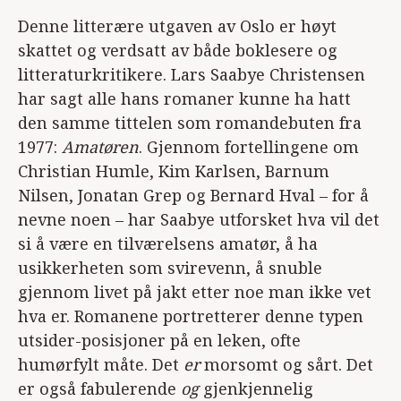
Denne litterære utgaven av Oslo er høyt
skattet og verdsatt av både boklesere og
litteraturkritikere. Lars Saabye Christensen
har sagt alle hans romaner kunne ha hatt
den samme tittelen som romandebuten fra
1977:
Amatøren
. Gjennom fortellingene om
Christian Humle, Kim Karlsen, Barnum
Nilsen, Jonatan Grep og Bernard Hval – for å
nevne noen – har Saabye utforsket hva vil det
si å være en tilværelsens amatør, å ha
usikkerheten som svirevenn, å snuble
gjennom livet på jakt etter noe man ikke vet
hva er. Romanene portretterer denne typen
utsider-posisjoner på en leken, ofte
humørfylt måte. Det
er
morsomt og sårt. Det
er også fabulerende
og
gjenkjennelig