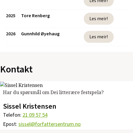
Les meir!
2025
Tore Renberg
Les meir!
2026
Gunnhild Øyehaug
Les meir!
Kontakt
Har du spørsmål om Dei litterære festspela?
Sissel Kristensen
Telefon:
21 09 57 54
Epost:
sissel@forfattersentrum.no