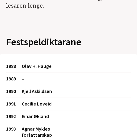
lesaren lenge.
Festspeldiktarane
1988
Olav H. Hauge
1989
–
1990
Kjell Askildsen
1991
Cecilie Løveid
1992
Einar Økland
1993
Agnar Mykles
forfattarskap