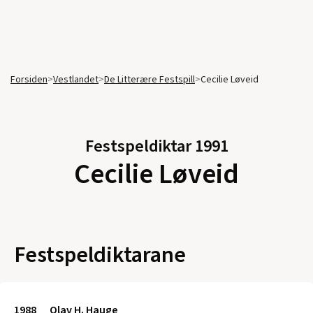
Forsiden
>
Vestlandet
>
De Litterære Festspill
>
Cecilie Løveid
Festspeldiktar
1991
Cecilie Løveid
Festspeldiktarane
1988
Olav H. Hauge