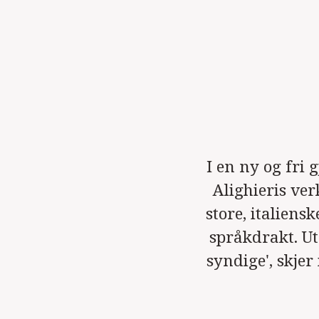
I en ny og fri 
Alighieris ve
store, italiens
språkdrakt. Ut
syndige', skje