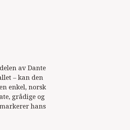
jedelen av Dante
llet – kan den
 en enkel, norsk
ate, grådige og
n markerer hans