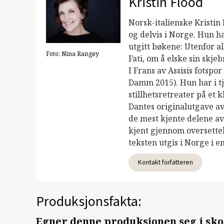
Kristin Flood
Norsk-italienske Kristin F
og delvis i Norge. Hun h
utgitt bøkene: Utenfor a
Foto:
Nina Rangøy
Fati, om å elske sin skje
I Frans av Assisis fotsp
Damm 2015). Hun har i tju
stillhetsretreater på et k
Dantes originalutgave av
de mest kjente delene av 
kjent gjennom oversette
teksten utgis i Norge i en
Kontakt forfatteren
Produksjonsfakta:
Egner denne produksjonen seg i sko