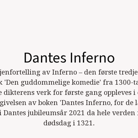
Dantes Inferno
gjenfortelling av Inferno – den første tred
rk 'Den guddommelige komedie' fra 1300-ta
ke dikterens verk for første gang oppleves i
givelsen av boken 'Dantes Inferno, for de l
r i Dantes jubileumsår 2021 da hele verde
dødsdag i 1321.