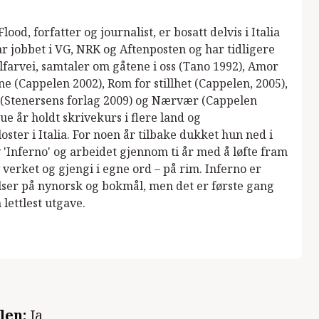
lood, forfatter og journalist, er bosatt delvis i Italia
ar jobbet i VG, NRK og Aftenposten og har tidligere
llfarvei, samtaler om gåtene i oss (Tano 1992), Amor
bne (Cappelen 2002), Rom for stillhet (Cappelen, 2005),
or (Stenersens forlag 2009) og Nærvær (Cappelen
e år holdt skrivekurs i flere land og
loster i Italia. For noen år tilbake dukket hun ned i
 'Inferno' og arbeidet gjennom ti år med å løfte fram
verket og gjengi i egne ord – på rim. Inferno er
lser på nynorsk og bokmål, men det er første gang
 lettlest utgave.
len:
Ja