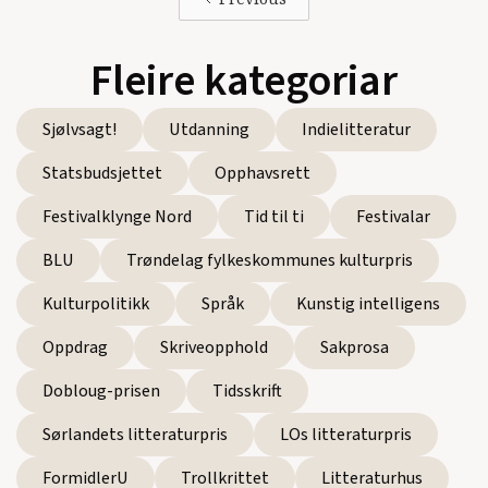
Fleire kategoriar
Sjølvsagt!
Utdanning
Indielitteratur
Statsbudsjettet
Opphavsrett
Festivalklynge Nord
Tid til ti
Festivalar
BLU
Trøndelag fylkeskommunes kulturpris
Kulturpolitikk
Språk
Kunstig intelligens
Oppdrag
Skriveopphold
Sakprosa
Dobloug-prisen
Tidsskrift
Sørlandets litteraturpris
LOs litteraturpris
FormidlerU
Trollkrittet
Litteraturhus