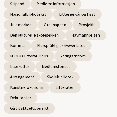
Stipend
Medlemsinformasjon
Nasjonalbiblioteket
Litterær vår og høst
Julemarked
Ordknappen
Prosjekt
Den kulturelle skolesekken
Havmannprisen
Komma
Flerspråklig skriveverksted
NTNUs litteraturpris
Ytringsfridom
Lesekultur
Medlemsfondet
Arrangement
Skolebibliotek
Kunstnerøkonomi
Litteraten
Debutanter
Gå til aktueltoversikt