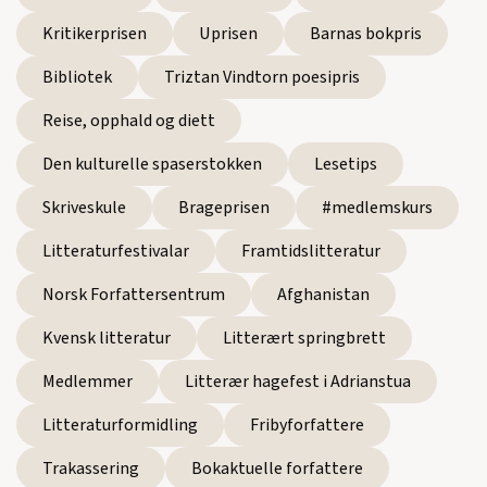
Kritikerprisen
Uprisen
Barnas bokpris
Bibliotek
Triztan Vindtorn poesipris
Reise, opphald og diett
Den kulturelle spaserstokken
Lesetips
Skriveskule
Brageprisen
#medlemskurs
Litteraturfestivalar
Framtidslitteratur
Norsk Forfattersentrum
Afghanistan
Kvensk litteratur
Litterært springbrett
Medlemmer
Litterær hagefest i Adrianstua
Litteraturformidling
Fribyforfattere
Trakassering
Bokaktuelle forfattere