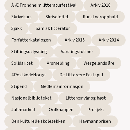
Å Æ Trondheim litteraturfestival
Arkiv 2016
Skrivekurs
Skriveloftet
Kunstnaropphald
Sjakk
Samisk litteratur
Forfatterkatalogen
Arkiv 2015
Arkiv 2014
Stillingsutlysning
Varslingsrutiner
Solidaritet
Årsmelding
Wergelands åre
#PostkodeNorge
De Litterære Festspill
Stipend
Medlemsinformasjon
Nasjonalbiblioteket
Litterær vår og høst
Julemarked
Ordknappen
Prosjekt
Den kulturelle skolesekken
Havmannprisen