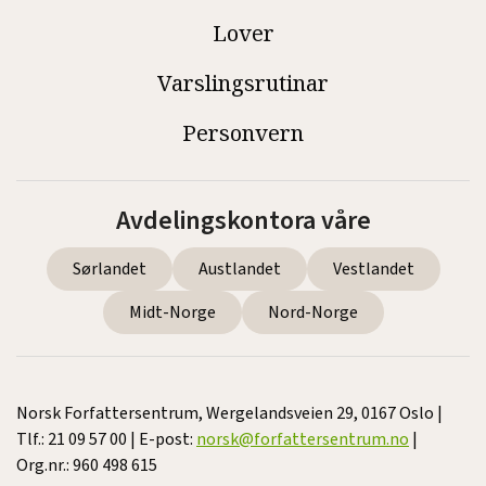
Lover
Varslingsrutinar
Personvern
Avdelingskontora våre
Sørlandet
Austlandet
Vestlandet
Midt-Norge
Nord-Norge
Norsk Forfattersentrum, Wergelandsveien 29, 0167 Oslo |
Tlf.: 21 09 57 00 | E-post:
norsk@forfattersentrum.no
|
Org.nr.: 960 498 615