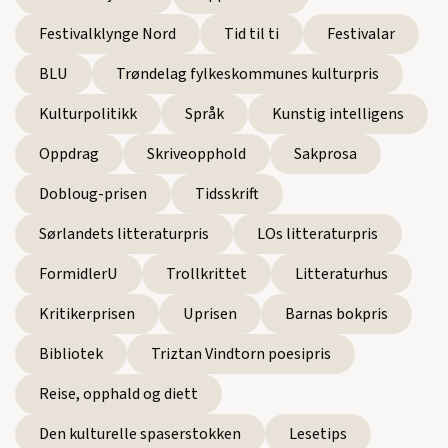
Festivalklynge Nord
Tid til ti
Festivalar
BLU
Trøndelag fylkeskommunes kulturpris
Kulturpolitikk
Språk
Kunstig intelligens
Oppdrag
Skriveopphold
Sakprosa
Dobloug-prisen
Tidsskrift
Sørlandets litteraturpris
LOs litteraturpris
FormidlerU
Trollkrittet
Litteraturhus
Kritikerprisen
Uprisen
Barnas bokpris
Bibliotek
Triztan Vindtorn poesipris
Reise, opphald og diett
Den kulturelle spaserstokken
Lesetips