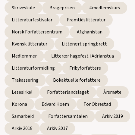
Skriveskule
Brageprisen
#medlemskurs
Litteraturfestivalar
Framtidslitteratur
Norsk Forfattersentrum
Afghanistan
Kvensk litteratur
Litterært springbrett
Medlemmer
Litterær hagefest i Adrianstua
Litteraturformidling
Fribyforfattere
Trakassering
Bokaktuelle forfattere
Lesesirkel
Forfatterlandslaget
Årsmøte
Korona
Edvard Hoem
Tor Obrestad
Samarbeid
Forfattersamtalen
Arkiv 2019
Arkiv 2018
Arkiv 2017