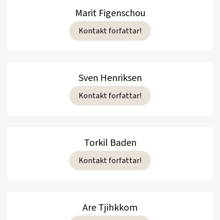
Marit Figenschou
Kontakt forfattar!
Sven Henriksen
Kontakt forfattar!
Torkil Baden
Kontakt forfattar!
Are Tjihkkom