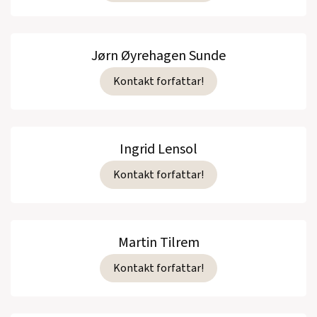
Jørn Øyrehagen Sunde
Kontakt forfattar!
Ingrid Lensol
Kontakt forfattar!
Martin Tilrem
Kontakt forfattar!