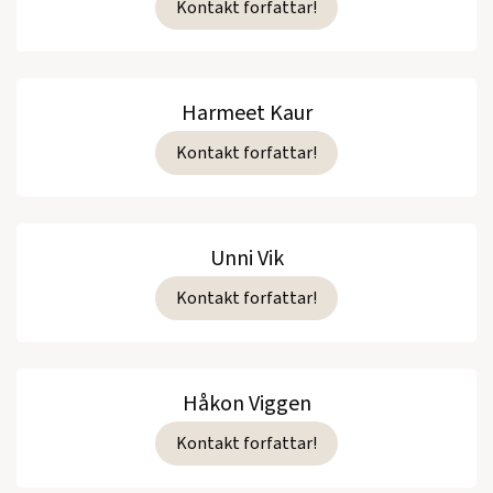
Kontakt forfattar!
Harmeet Kaur
Kontakt forfattar!
Unni Vik
Kontakt forfattar!
Håkon Viggen
Kontakt forfattar!