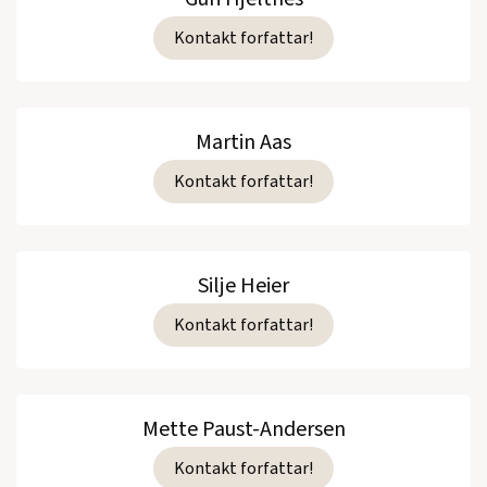
Kontakt forfattar!
Martin Aas
Kontakt forfattar!
Silje Heier
Kontakt forfattar!
Mette Paust-Andersen
Kontakt forfattar!