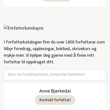
I Forfattarkatalogen finn du over 1800 forfattarar som
tilbyr foredrag, opplesingar, bokbad, skrivekurs og
mykje meir. Vi hjelper deg gjerne med å finne rett
forfattar til oppdraget ditt.
Anne Bjørkedal
Kontakt forfattar!