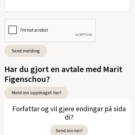
Har du gjort en avtale med Marit
Figenschou?
Meld inn oppdraget her!
Forfattar og vil gjere endingar på sida
di?
Send inn her!