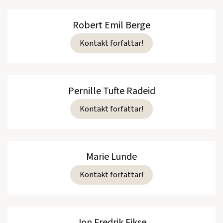
Robert Emil Berge
Kontakt forfattar!
Pernille Tufte Radeid
Kontakt forfattar!
Marie Lunde
Kontakt forfattar!
Jon Fredrik Fikse