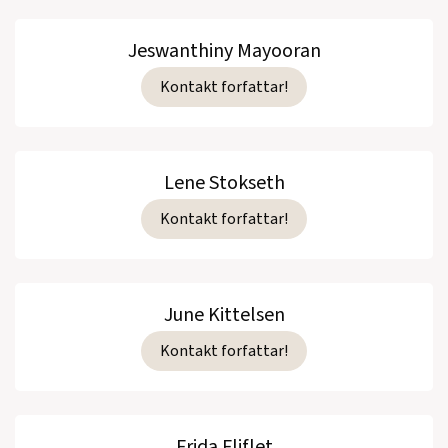
Jeswanthiny Mayooran
Kontakt forfattar!
Lene Stokseth
Kontakt forfattar!
June Kittelsen
Kontakt forfattar!
Frida Fliflet