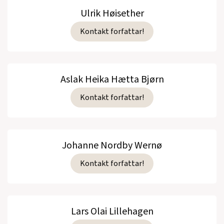
Ulrik Høisether
Kontakt forfattar!
Aslak Heika Hætta Bjørn
Kontakt forfattar!
Johanne Nordby Wernø
Kontakt forfattar!
Lars Olai Lillehagen