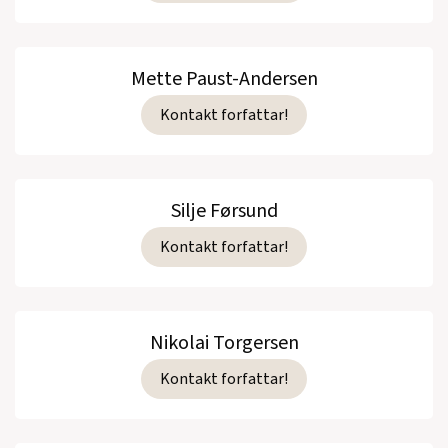
Mette Paust-Andersen
Kontakt forfattar!
Silje Førsund
Kontakt forfattar!
Nikolai Torgersen
Kontakt forfattar!