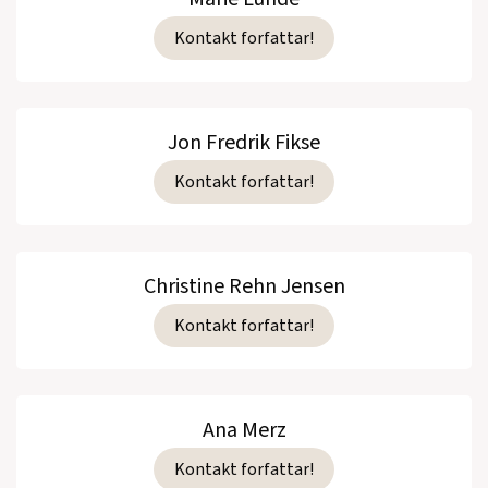
Kontakt forfattar!
Jon Fredrik Fikse
Kontakt forfattar!
Christine Rehn Jensen
Kontakt forfattar!
Ana Merz
Kontakt forfattar!