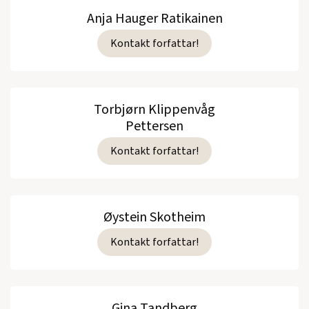
Anja Hauger Ratikainen
Kontakt forfattar!
Torbjørn Klippenvåg
Pettersen
Kontakt forfattar!
Øystein Skotheim
Kontakt forfattar!
Gina Tandberg