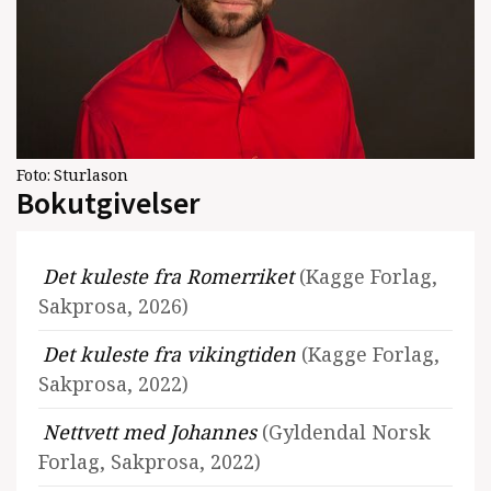
Foto:
Sturlason
Bokutgivelser
Det kuleste fra Romerriket
(Kagge Forlag,
Sakprosa, 2026)
Det kuleste fra vikingtiden
(Kagge Forlag,
Sakprosa, 2022)
Nettvett med Johannes
(Gyldendal Norsk
Forlag, Sakprosa, 2022)