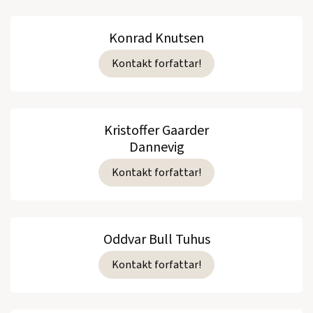
Konrad Knutsen
Kontakt forfattar!
Kristoffer Gaarder
Dannevig
Kontakt forfattar!
Oddvar Bull Tuhus
Kontakt forfattar!