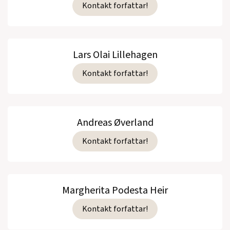
Kontakt forfattar!
Lars Olai Lillehagen
Kontakt forfattar!
Andreas Øverland
Kontakt forfattar!
Margherita Podesta Heir
Kontakt forfattar!