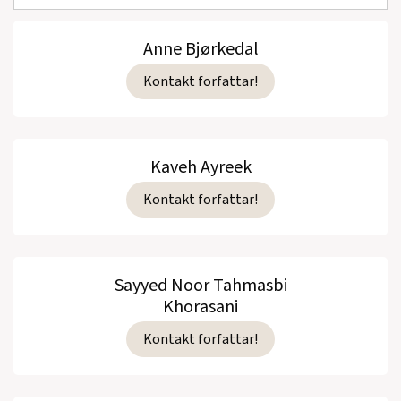
Anne Bjørkedal
Kontakt forfattar!
Kaveh Ayreek
Kontakt forfattar!
Sayyed Noor Tahmasbi
Khorasani
Kontakt forfattar!