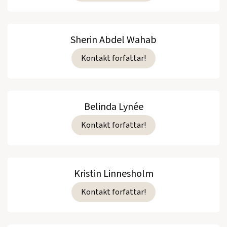
Sherin Abdel Wahab
Kontakt forfattar!
Belinda Lynée
Kontakt forfattar!
Kristin Linnesholm
Kontakt forfattar!