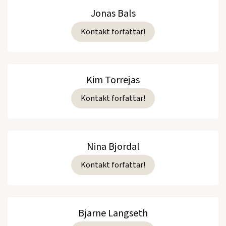
Jonas Bals
Kontakt forfattar!
Kim Torrejas
Kontakt forfattar!
Nina Bjordal
Kontakt forfattar!
Bjarne Langseth