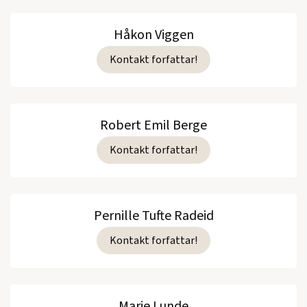
Håkon Viggen
Kontakt forfattar!
Robert Emil Berge
Kontakt forfattar!
Pernille Tufte Radeid
Kontakt forfattar!
Marie Lunde