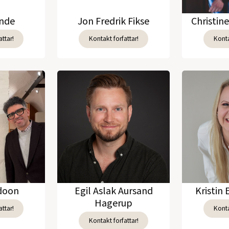
unde
Jon Fredrik Fikse
Christin
ttar!
Kontakt forfattar!
Konta
adoon
Egil Aslak Aursand
Kristin 
Hagerup
ttar!
Konta
Kontakt forfattar!