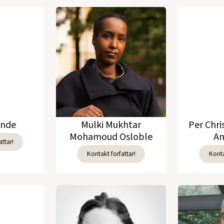
unde
Mulki Mukhtar
Per Chri
Mohamoud Osloble
An
ttar!
Kontakt forfattar!
Konta