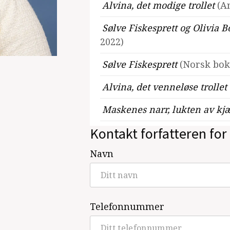
Alvina, det modige trollet
(A
Sølve Fiskesprett og Olivia 
2022)
Sølve Fiskesprett
(Norsk bok
Alvina, det venneløse trollet
Maskenes narr, lukten av kj
Kontakt forfatteren for 
Lykkerus
(Gaveca forlag, Bio
Navn
Se alle utgivelser
Telefonnummer