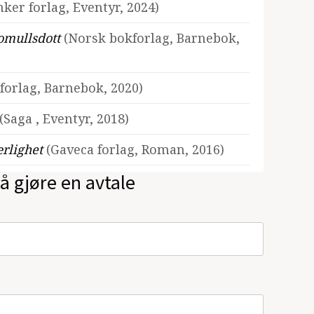
nker forlag, Eventyr, 2024)
Bomullsdott
(Norsk bokforlag, Barnebok,
forlag, Barnebok, 2020)
(Saga , Eventyr, 2018)
ærlighet
(Gaveca forlag, Roman, 2016)
å gjøre en avtale
grafi, 2014)