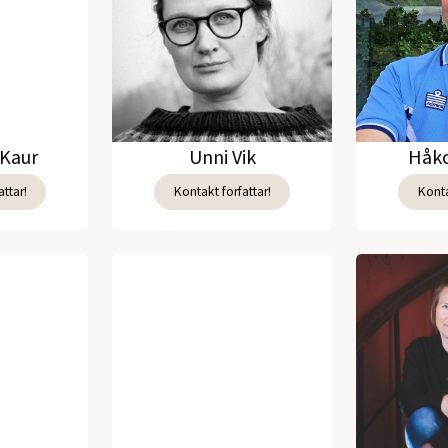
Kaur
Unni Vik
Håko
ttar!
Kontakt forfattar!
Konta