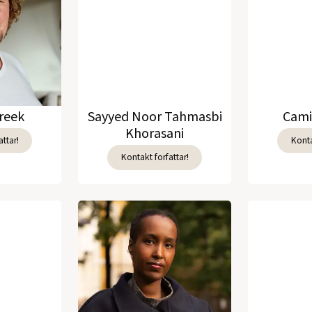
reek
Sayyed Noor Tahmasbi
Cami
Khorasani
ttar!
Konta
Kontakt forfattar!