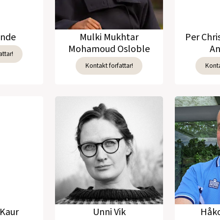
unde
Mulki Mukhtar
Per Chri
Mohamoud Osloble
An
ttar!
Kontakt forfattar!
Konta
Kaur
Unni Vik
Håko