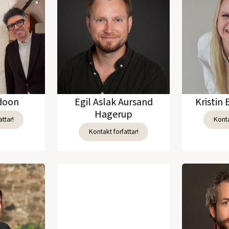
adoon
Egil Aslak Aursand
Kristin 
Hagerup
ttar!
Konta
Kontakt forfattar!