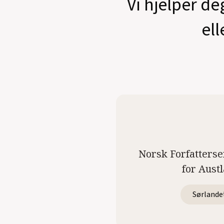
Vi hjelper de
ell
Norsk Forfatterse
for Aust
Sørlande