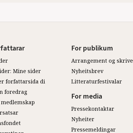
rfattarar
For publikum
der
Arrangement og skriv
ider: Mine sider
Nyheitsbrev
r forfattarsida di
Litteraturfestivalar
n foredrag
For media
 medlemskap
Pressekontaktar
rsatsar
Nyheiter
sfondet
Pressemeldingar