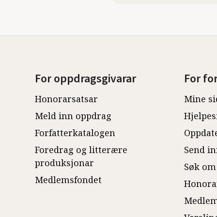
For oppdragsgivarar
For fo
Honorarsatsar
Mine si
Meld inn oppdrag
Hjelpes
Forfatterkatalogen
Oppdate
Foredrag og litterære
Send in
produksjonar
Søk om
Medlemsfondet
Honora
Medlem