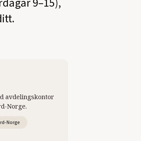
ardagar 9–15),
itt.
ed avdelingskontor
rd-Norge.
rd-Norge