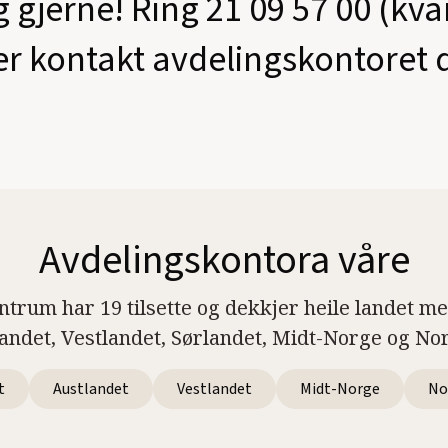
g gjerne! Ring 21 09 57 00 (kv
er kontakt avdelingskontoret d
Avdelingskontora våre
ntrum har 19 tilsette og dekkjer heile landet m
landet, Vestlandet, Sørlandet, Midt-Norge og No
t
Austlandet
Vestlandet
Midt-Norge
No