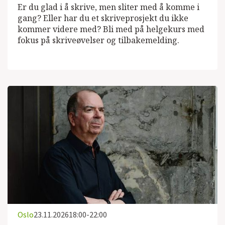
Er du glad i å skrive, men sliter med å komme i
gang? Eller har du et skriveprosjekt du ikke
kommer videre med? Bli med på helgekurs med
fokus på skriveøvelser og tilbakemelding.
Oslo
23.11.2026
18:00-22:00