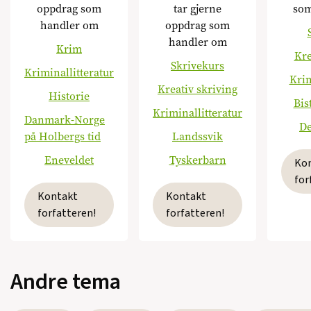
oppdrag som
tar gjerne
som
handler om
oppdrag som
handler om
Krim
Kre
Skrivekurs
Kriminallitteratur
Krim
Kreativ skriving
Historie
Bis
Kriminallitteratur
Danmark-Norge
De
på Holbergs tid
Landssvik
Eneveldet
Tyskerbarn
Ko
for
Kontakt
Kontakt
forfatteren!
forfatteren!
Andre tema