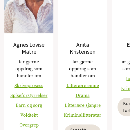
Agnes Lovise
Anita
E
Matre
Kristensen
tar gjerne
tar gjerne
tar 
oppdrag som
oppdrag som
som
handler om
handler om
J
Skriveprosess
Litterære emne
Krim
Spiseforstyrrelser
Drama
Ko
Barn og sorg
Litterære sjangre
for
Voldtekt
Kriminallitteratur
Overgrep