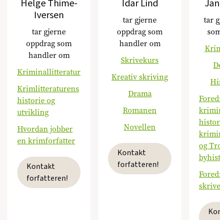
Helge Thime-
Idar Lind
Jan
Iversen
tar gjerne
tar 
tar gjerne
oppdrag som
som
oppdrag som
handler om
Krim
handler om
Skrivekurs
D
Kriminallitteratur
Kreativ skriving
Hi
Krimlitteraturens
Drama
Fored
historie og
Romanen
krimi
utvikling
histor
Novellen
Hvordan jobber
krimi
en krimforfatter
og Tr
Kontakt
byhis
forfatteren!
Kontakt
Fored
forfatteren!
skriv
Ko