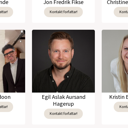
unde
Jon Fredrik Fikse
Christin
ttar!
Kontakt forfattar!
Konta
adoon
Egil Aslak Aursand
Kristin 
Hagerup
ttar!
Konta
Kontakt forfattar!