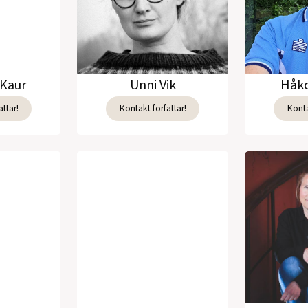
Kaur
Unni Vik
Håko
ttar!
Kontakt forfattar!
Konta