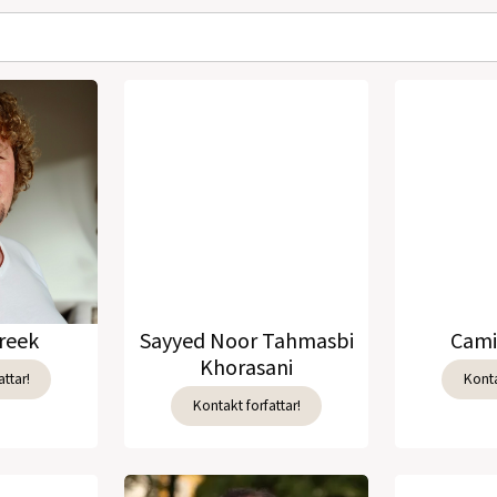
reek
Sayyed Noor Tahmasbi
Cami
Khorasani
ttar!
Konta
Kontakt forfattar!