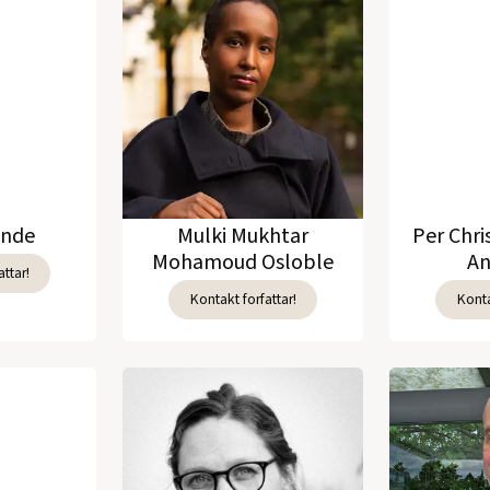
unde
Mulki Mukhtar
Per Chri
Mohamoud Osloble
An
ttar!
Kontakt forfattar!
Konta