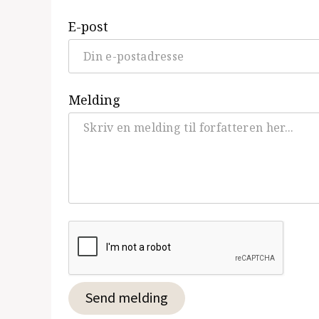
E-post
Melding