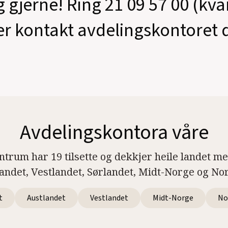
g gjerne! Ring 21 09 57 00 (kv
er kontakt avdelingskontoret d
Avdelingskontora våre
ntrum har 19 tilsette og dekkjer heile landet m
landet, Vestlandet, Sørlandet, Midt-Norge og No
t
Austlandet
Vestlandet
Midt-Norge
No