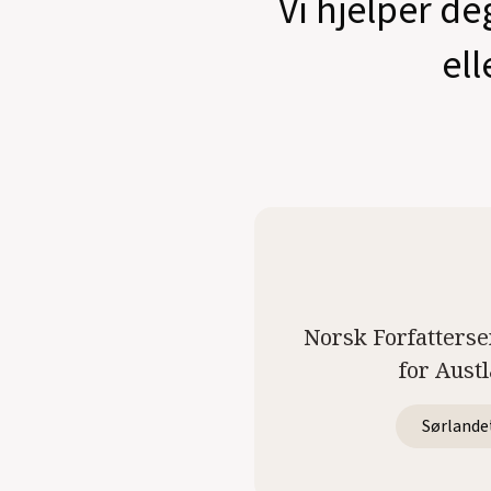
Vi hjelper de
ell
Norsk Forfatterse
for Aust
Sørlande