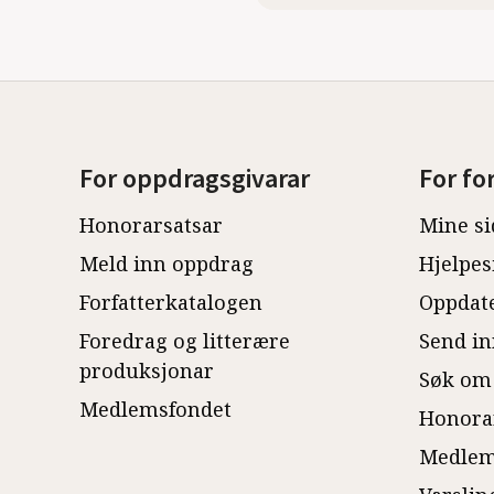
For oppdragsgivarar
For fo
Honorarsatsar
Mine si
Meld inn oppdrag
Hjelpes
Forfatterkatalogen
Oppdate
Foredrag og litterære
Send in
produksjonar
Søk om
Medlemsfondet
Honora
Medlem