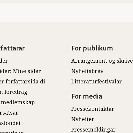
rfattarar
For publikum
der
Arrangement og skriv
ider: Mine sider
Nyheitsbrev
r forfattarsida di
Litteraturfestivalar
n foredrag
For media
 medlemskap
Pressekontaktar
rsatsar
Nyheiter
sfondet
Pressemeldingar