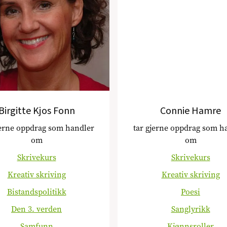
Birgitte Kjos Fonn
Connie Hamre
jerne oppdrag som handler
tar gjerne oppdrag som h
om
om
Skrivekurs
Skrivekurs
Kreativ skriving
Kreativ skriving
Bistandspolitikk
Poesi
Den 3. verden
Sanglyrikk
Samfunn
Kjønnsroller