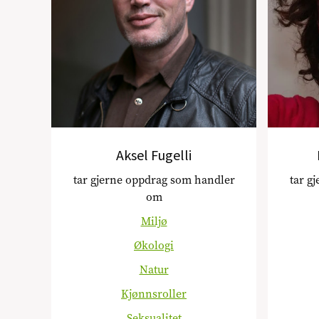
Aksel Fugelli
tar gjerne oppdrag som handler
tar g
om
Miljø
Økologi
Natur
Kjønnsroller
Seksualitet