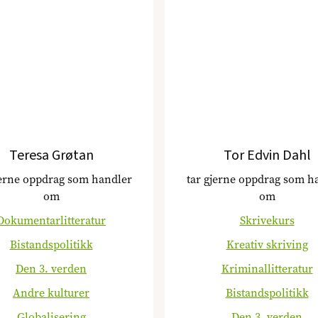
Teresa Grøtan
Tor Edvin Dahl
jerne oppdrag som handler
tar gjerne oppdrag som h
om
om
Dokumentarlitteratur
Skrivekurs
Bistandspolitikk
Kreativ skriving
Den 3. verden
Kriminallitteratur
Andre kulturer
Bistandspolitikk
Globalisering
Den 3. verden