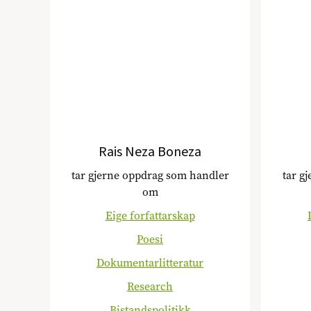
Rais Neza Boneza
tar gjerne oppdrag som handler
tar g
om
Eige forfattarskap
Poesi
Dokumentarlitteratur
Research
Bistandspolitikk