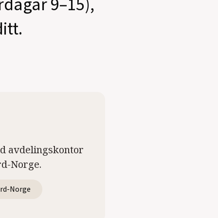
ardagar 9–15),
itt.
ed avdelingskontor
rd-Norge.
rd-Norge