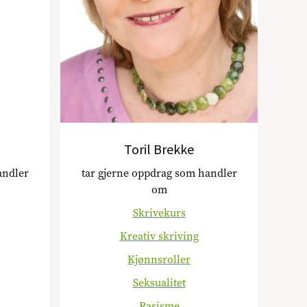
Toril Brekke
andler
tar gjerne oppdrag som handler
om
Skrivekurs
Kreativ skriving
Kjønnsroller
Seksualitet
Rasisme