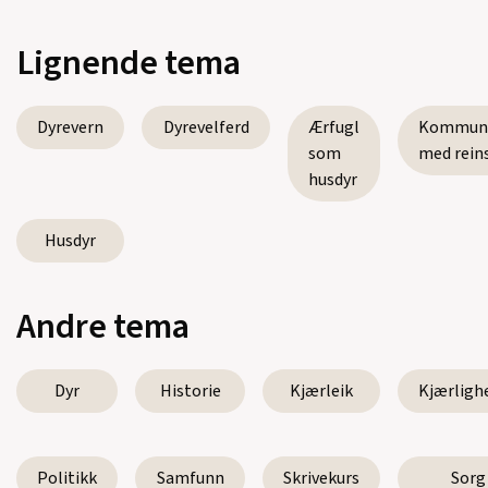
Lignende tema
Dyrevern
Dyrevelferd
Ærfugl
Kommuni
som
med rein
husdyr
Husdyr
Andre tema
Dyr
Historie
Kjærleik
Kjærligh
Politikk
Samfunn
Skrivekurs
Sorg