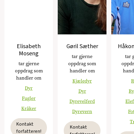
Elisabeth
Gøril Sæther
Håkon
Moseng
tar gjerne
tar 
tar gjerne
oppdrag som
oppd
oppdrag som
handler om
hand
handler om
Kjæledyr
Dyr
Dyr
R
Fugler
Dyrevelferd
Ele
Kråker
Dyrevern
Fo
T
Kontakt
Kontakt
forfatteren!