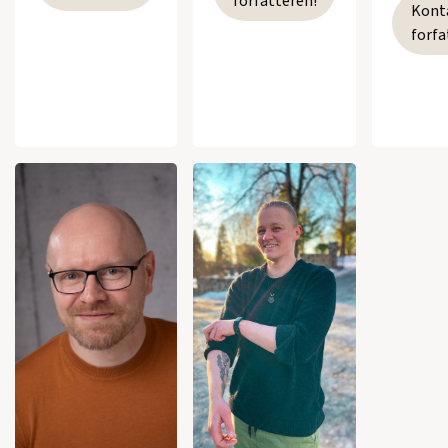
forfatteren!
Kont
forfa