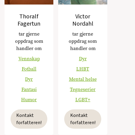
Thoralf
Victor
Fagertun
Nordahl
tar gjerne
tar gjerne
oppdrag som
oppdrag som
handler om
handler om
Vennskap
Dyr
Fotball
LHBT
Dyr
Mental helse
Fantasi
Tegneserier
Humor
LGBT+
Kontakt
Kontakt
forfatteren!
forfatteren!