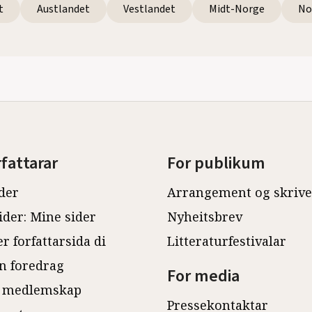
t
Austlandet
Vestlandet
Midt-Norge
No
rfattarar
For publikum
der
Arrangement og skriv
ider: Mine sider
Nyheitsbrev
r forfattarsida di
Litteraturfestivalar
n foredrag
For media
 medlemskap
Pressekontaktar