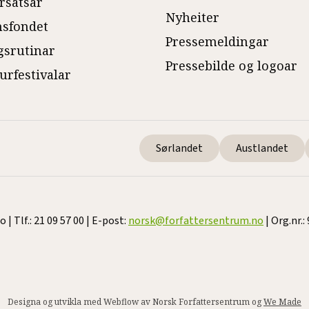
rsatsar
Nyheiter
sfondet
Pressemeldingar
gsrutinar
Pressebilde og logoar
turfestivalar
Sørlandet
Austlandet
 Tlf.: 21 09 57 00 | E-post:
norsk@forfattersentrum.no
| Org.nr.:
Designa og utvikla med Webflow av Norsk Forfattersentrum og
We Made