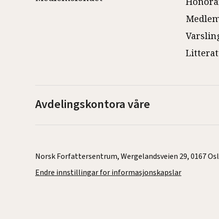
Honora
Medlem
Varslin
Littera
Avdelingskontora våre
Norsk Forfattersentrum, Wergelandsveien 29, 0167 Oslo |
Endre innstillingar for informasjonskapslar