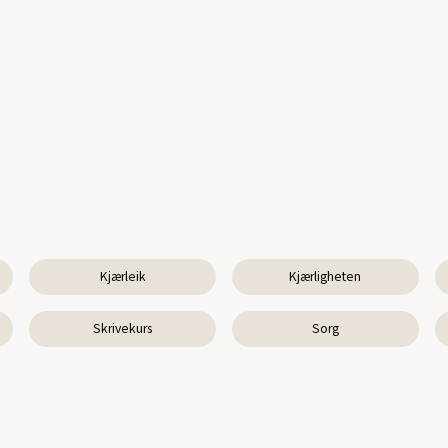
Kjærleik
Kjærligheten
Skrivekurs
Sorg