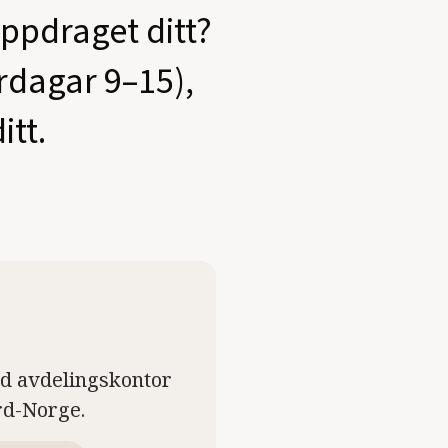
oppdraget ditt?
ardagar 9–15),
itt.
ed avdelingskontor
rd-Norge.