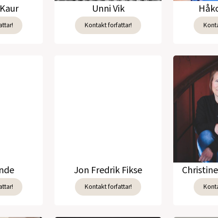
Kaur
Unni Vik
Håko
ttar!
Kontakt forfattar!
Konta
unde
Jon Fredrik Fikse
Christin
ttar!
Kontakt forfattar!
Konta