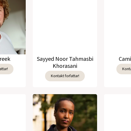
reek
Sayyed Noor Tahmasbi
Cami
Khorasani
ttar!
Konta
Kontakt forfattar!