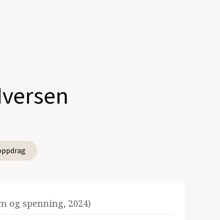
Iversen
oppdrag
im og spenning, 2024)