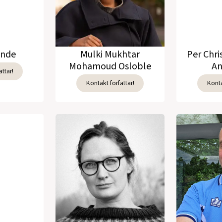
unde
Mulki Mukhtar
Per Chri
Mohamoud Osloble
An
ttar!
Kontakt forfattar!
Konta