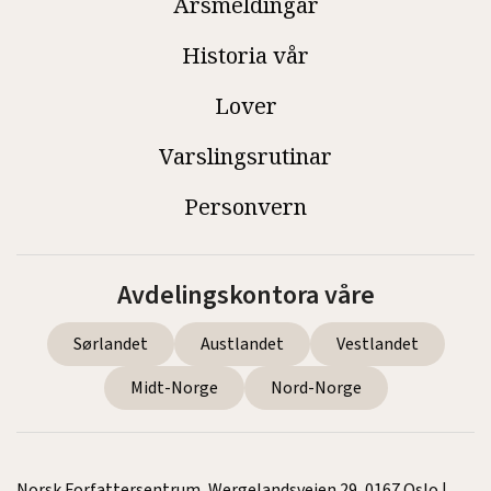
Årsmeldingar
Historia vår
Lover
Varslingsrutinar
Personvern
Avdelingskontora våre
Sørlandet
Austlandet
Vestlandet
Midt-Norge
Nord-Norge
Norsk Forfattersentrum, Wergelandsveien 29, 0167 Oslo |