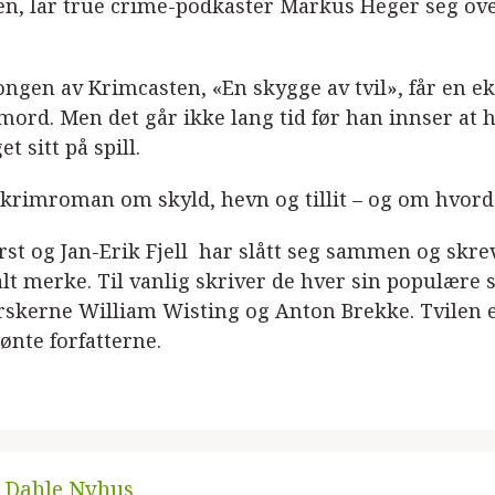
n, lar true crime-podkaster Markus Heger seg over
ngen av Krimcasten, «En skygge av tvil», får en ek
mord. Men det går ikke lang tid før han innser at 
t sitt på spill.
krimroman om skyld, hevn og tillit – og om hvordan
rst og Jan-Erik Fjell har slått seg sammen og skr
lt merke. Til vanlig skriver de hver sin populær
orskerne William Wisting og Anton Brekke. Tvilen e
lønte forfatterne.
 Dahle Nyhus