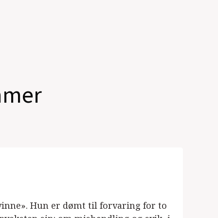
mmer
vinne». Hun er dømt til forvaring for to