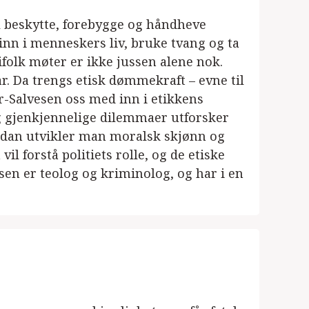
al beskytte, forebygge og håndheve
e inn i menneskers liv, bruke tvang og ta
folk møter er ikke jussen alene nok.
r. Da trengs etisk dømmekraft – evne til
er-Salvesen oss med inn i etikkens
g gjenkjennelige dilemmaer utforsker
vordan utvikler man moralsk skjønn og
l forstå politiets rolle, og de etiske
en er teolog og kriminolog, og har i en