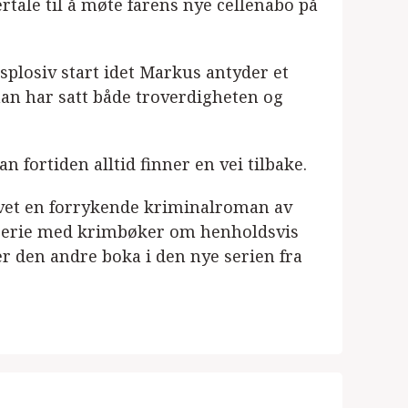
tale til å møte farens nye cellenabo på
splosiv start idet Markus antyder et
han har satt både troverdigheten og
 fortiden alltid finner en vei tilbake.
evet en forrykende kriminalroman av
e serie med krimbøker om henholdsvis
r den andre boka i den nye serien fra