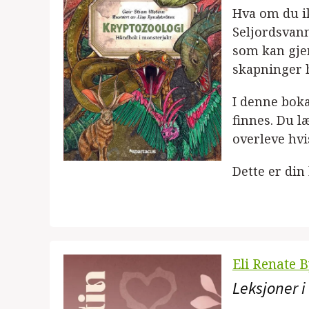
Hva om du ik
Seljordsvan
som kan gjem
skapninger h
I denne boka
finnes. Du l
overleve hvi
Dette er din
Eli Renate 
Leksjoner i 