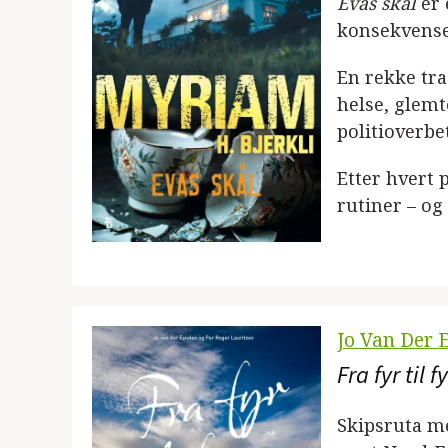
Evas skål
er
konsekvense
En rekke tra
helse, glemt
politioverbe
Etter hvert
rutiner – og
Jo Van Der 
Fra fyr til
Skipsruta m