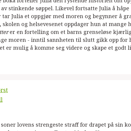
e boka forteller Julia den rystende historien om o
t av stinkende søppel. Likevel fortsatte Julia å håpe
 tar Julia et oppgjør med moren og begynner å grave
 skolen og helsevesenet oppdager hun at mange har
ter
er en fortelling om et barns grenseløse kjærligh
nge moren - inntil sannheten til slutt gikk opp for 
et er mulig å komme seg videre og skape et godt liv
rst
ll
soner lovens strengeste straff for drapet på sin