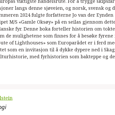
ropas viktigste handelsrute. For å trygge skipsfar
sjoner langs denne sjøveien, og norsk, svensk og da
meren 2024 fulgte forfatterne Jo van der Eynden
et M/S «Gamle Oksøy» på en seilas gjennom dette
anske fyr. Denne boka forteller historien om tokte
m de mulighetene som finnes for å besøke fyrene i 
te of Lighthouses» som Europarådet er i ferd med
attet som en invitasjon til å dykke dypere ned i Sk
lturhistorie, med fyrhistorien som bakteppe og d
lstein
ogi