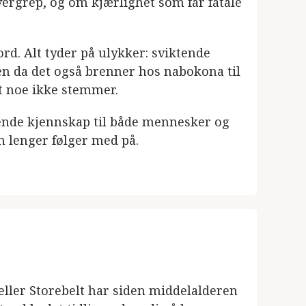
grep, og om kjærlighet som får fatale
d. Alt tyder på ulykker: sviktende
Men da det også brenner hos nabokona til
t noe ikke stemmer.
ende kjennskap til både mennesker og
n lenger følger med på.
ler Storebelt har siden middelalderen