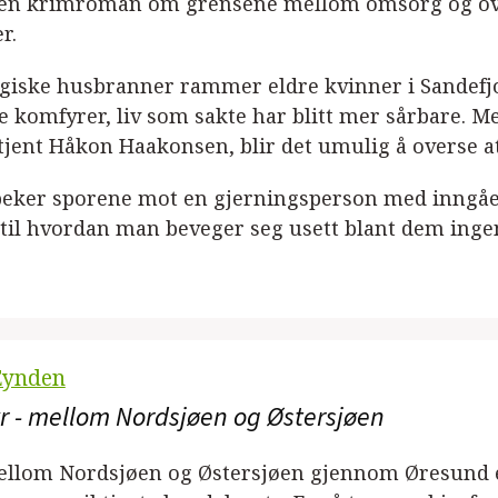
 en krimroman om grensene mellom omsorg og over
r.
giske husbranner rammer eldre kvinner i Sandefjor
e komfyrer, liv som sakte har blitt mer sårbare. 
tjent Håkon Haakonsen, blir det umulig å overse a
 peker sporene mot en gjerningsperson med inngå
 til hvordan man beveger seg usett blant dem inge
Eynden
 fyr - mellom Nordsjøen og Østersjøen
ellom Nordsjøen og Østersjøen gjennom Øresund el