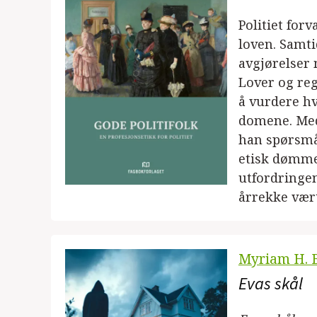
Politiet for
loven. Samti
avgjørelser 
Lover og reg
å vurdere hv
domene. Med
han spørsmål
etisk dømmek
utfordringen
årrekke vært
Myriam H. B
Evas skål