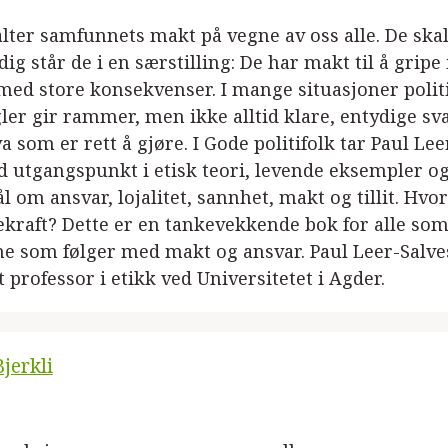
valter samfunnets makt på vegne av oss alle. De sk
dig står de i en særstilling: De har makt til å grip
med store konsekvenser. I mange situasjoner politi
ler gir rammer, men ikke alltid klare, entydige sva
a som er rett å gjøre. I Gode politifolk tar Paul Le
 utgangspunkt i etisk teori, levende eksempler o
 om ansvar, lojalitet, sannhet, makt og tillit. H
raft? Dette er en tankevekkende bok for alle som vi
e som følger med makt og ansvar. Paul Leer-Salves
 professor i etikk ved Universitetet i Agder.
jerkli