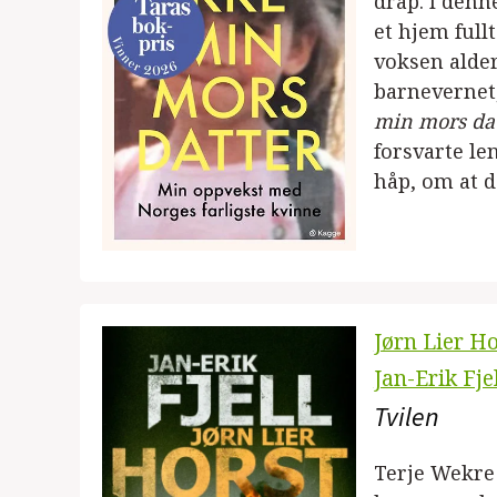
drap. I denn
et hjem full
voksen alder
barnevernet,
min mors dat
forsvarte le
håp, om at d
Jørn Lier Ho
Jan-Erik Fje
Tvilen
Terje Wekre 