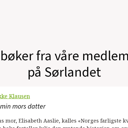
 bøker fra våre medle
på Sørlandet
ikke Klausen
 min mors datter
ns mor, Elisabeth Aaslie, kalles «Norges farligste k