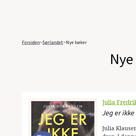
Forsiden
>
Sørlandet
>
Nye bøker
Nye
Julia Fredr
Jeg er ikke
Julia Klause