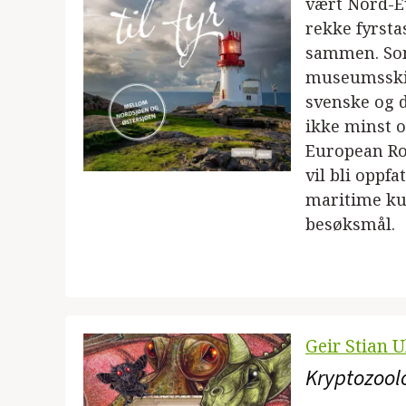
vært Nord-Eu
rekke fyrsta
sammen. Som
museumsskip
svenske og d
ikke minst o
European Rou
vil bli oppf
maritime ku
besøksmål.
Geir Stian U
Kryptozool