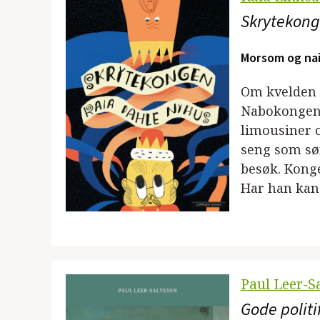
Skrytekon
Morsom og nai
Om kvelden n
Nabokongen. 
limousiner o
seng som sø
besøk. Konge
Har han kan
Paul Leer-S
Gode politif