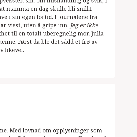
ppveksten sin: om mishandling og svik, i
 at mamma en dag skulle bli snill.I
 i sin egen fortid. I journalene fra
 visst, uten å gripe inn.
Jeg er ikke
et til en totalt uberegnelig mor. Julia
henne. Først da ble det sådd et frø av
 likevel.
 kone. Med lovnad om opplysninger som