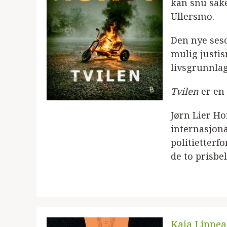
kan snu sake
Ullersmo.
Den nye seso
mulig justis
livsgrunnlage
Tvilen
er en 
Jørn Lier Ho
internasjona
politietterf
de to prisbe
Kaia Linnea