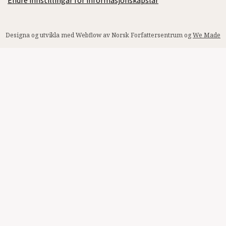
Endre innstillingar for informasjonskapslar
Designa og utvikla med Webflow av Norsk Forfattersentrum og
We Made