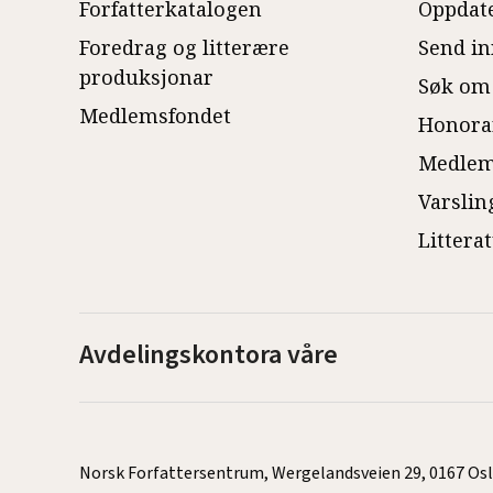
Forfatterkatalogen
Oppdate
Foredrag og litterære
Send in
produksjonar
Søk om
Medlemsfondet
Honora
Medlem
Varslin
Littera
Avdelingskontora våre
Norsk Forfattersentrum, Wergelandsveien 29, 0167 Oslo |