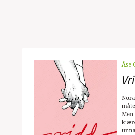
Åse 
Vr
Nora
måte
Men 
kjære
unna