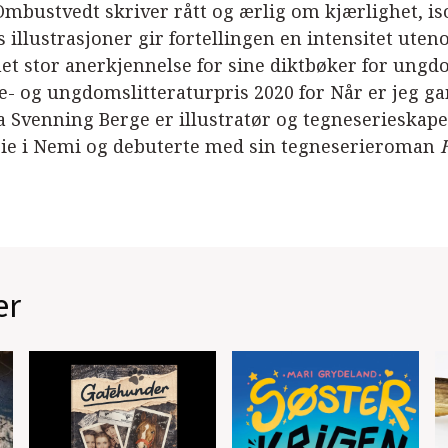
Ombustvedt skriver rått og ærlig om kjærlighet, is
s illustrasjoner gir fortellingen en intensitet ute
et stor anerkjennelse for sine diktbøker for ungd
e- og ungdomslitteraturpris 2020 for Når er jeg ga
a Svenning Berge er illustratør og tegneserieskaper
rie i Nemi og debuterte med sin tegneserieroman
er