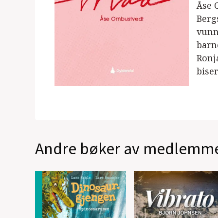
Åse 
Berg
vunn
barn
Ronj
bise
Andre bøker av medlemm