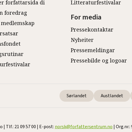
r forfattarsida di
Litteraturfestivalar
n foredrag
For media
 medlemskap
Pressekontaktar
rsatsar
Nyheiter
sfondet
Pressemeldingar
gsrutinar
Pressebilde og logoar
turfestivalar
Sørlandet
Austlandet
 Tlf.: 21 09 57 00 | E-post:
norsk@forfattersentrum.no
| Org.nr.: