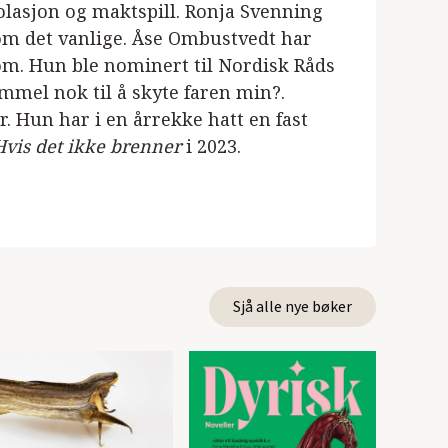
olasjon og maktspill. Ronja Svenning
nom det vanlige. Åse Ombustvedt har
om. Hun ble nominert til Nordisk Råds
mmel nok til å skyte faren min?.
. Hun har i en årrekke hatt en fast
Hvis det ikke brenner
i 2023.
Sjå alle nye bøker