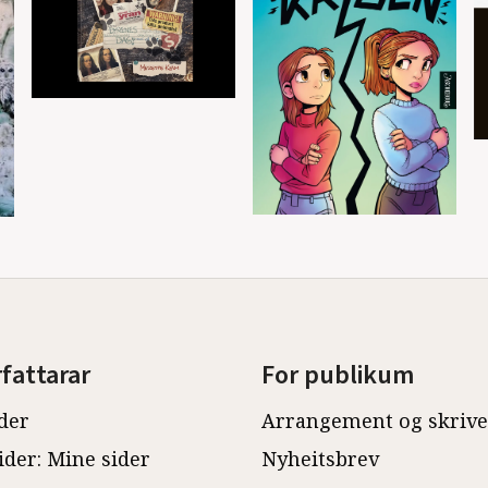
rfattarar
For publikum
der
Arrangement og skriv
ider: Mine sider
Nyheitsbrev