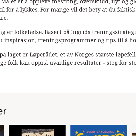
. Målet er å oppleve mestring, overskudd, flyt og g
til for å lykkes. For mange vil det bety at du faktis
re.
ng er folkehelse. Basert på Ingrids treningsstrateg
u inspirasjon, treningsprogrammer og tips til å hol
på laget er Løperådet, et av Norges største løpef
ge folk kan oppnå uvanlige resultater - steg for ste
er