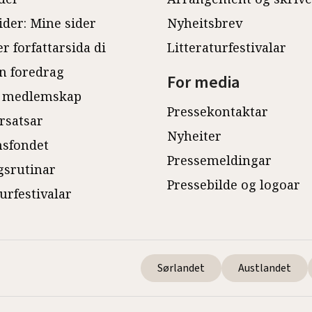
ider: Mine sider
Nyheitsbrev
r forfattarsida di
Litteraturfestivalar
n foredrag
For media
 medlemskap
Pressekontaktar
rsatsar
Nyheiter
sfondet
Pressemeldingar
gsrutinar
Pressebilde og logoar
turfestivalar
Sørlandet
Austlandet