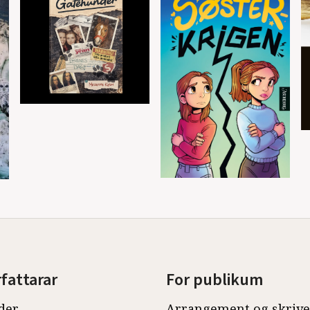
rfattarar
For publikum
der
Arrangement og skriv