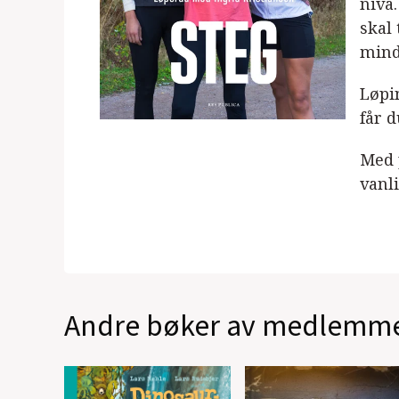
nivå
skal 
mind
Løpi
får d
Med 
vanli
Andre bøker av medlemm