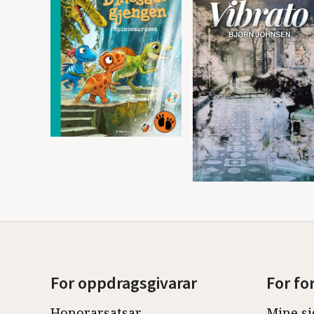
For oppdragsgivarar
For fo
Honorarsatsar
Mine si