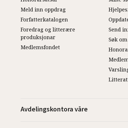
Meld inn oppdrag
Hjelpes
Forfatterkatalogen
Oppdate
Foredrag og litterære
Send in
produksjonar
Søk om
Medlemsfondet
Honora
Medlem
Varslin
Littera
Avdelingskontora våre