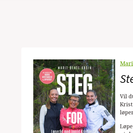
Mari
St
Vil 
Kris
løpe
Løpe