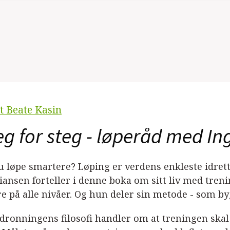
t Beate Kasin
eg for steg - løperåd med In
du løpe smartere? Løping er verdens enkleste idrett
tiansen forteller i denne boka om sitt liv med tre
re på alle nivåer. Og hun deler sin metode - som by
dronningens filosofi handler om at treningen skal v