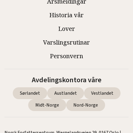
Årsmeldingar
Historia vår
Lover
Varslingsrutinar
Personvern
Avdelingskontora våre
Sørlandet
Austlandet
Vestlandet
Midt-Norge
Nord-Norge
Norsk Forfattersentrum, Wergelandsveien 29, 0167 Oslo |