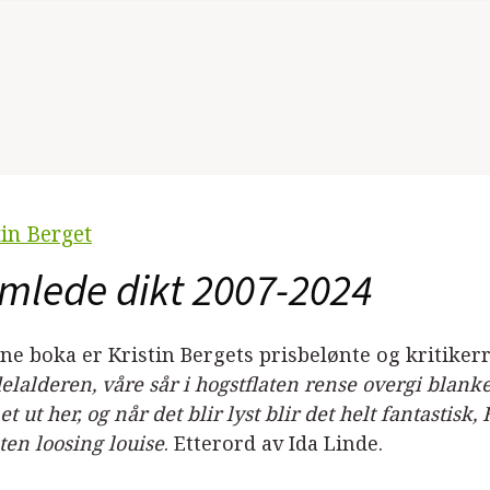
tin Berget
mlede dikt 2007-2024
nne boka er Kristin Bergets prisbelønte og kritiker
lalderen, våre sår i hogstflaten rense overgi blank
t ut her, og når det blir lyst blir det helt fantastis
ten loosing louise
. Etterord av Ida Linde.