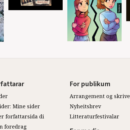
rfattarar
For publikum
der
Arrangement og skriv
ider: Mine sider
Nyheitsbrev
r forfattarsida di
Litteraturfestivalar
n foredrag