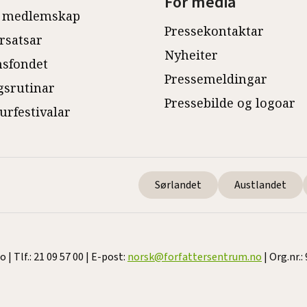
For media
 medlemskap
Pressekontaktar
rsatsar
Nyheiter
sfondet
Pressemeldingar
gsrutinar
Pressebilde og logoar
turfestivalar
Sørlandet
Austlandet
 Tlf.: 21 09 57 00 | E-post:
norsk@forfattersentrum.no
| Org.nr.: