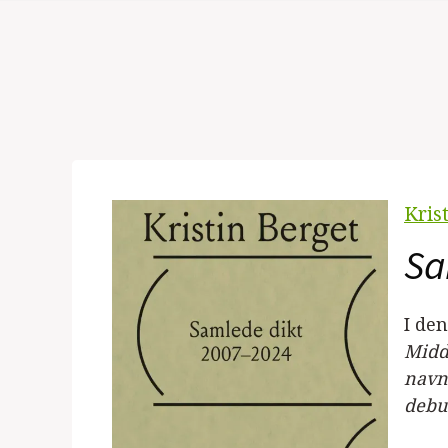
Kris
Sa
I de
Midde
navne
debu