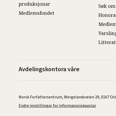
produksjonar
Søk om
Medlemsfondet
Honora
Medlem
Varslin
Littera
Avdelingskontora våre
Norsk Forfattersentrum, Wergelandsveien 29, 0167 Oslo |
Endre innstillingar for informasjonskapslar