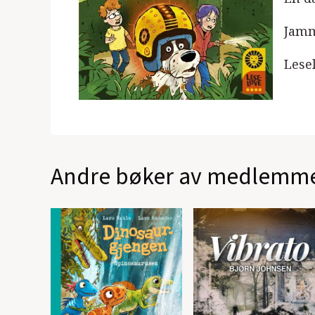
Jamm
Lesel
Andre bøker av medlemm