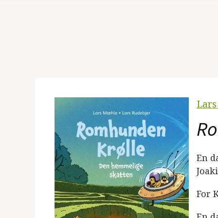
Lars
Ro
En d
Joak
For 
En da