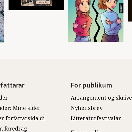
rfattarar
For publikum
der
Arrangement og skriv
ider: Mine sider
Nyheitsbrev
r forfattarsida di
Litteraturfestivalar
n foredrag