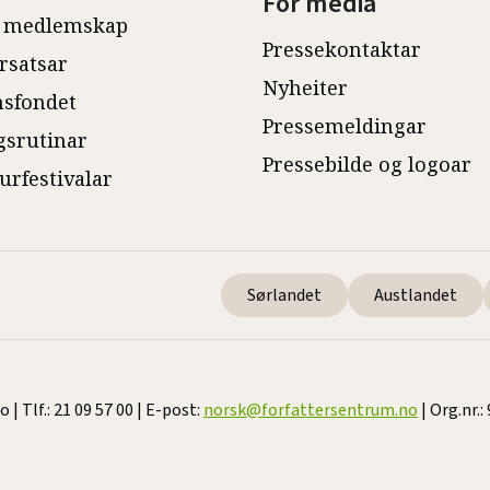
For media
 medlemskap
Pressekontaktar
rsatsar
Nyheiter
sfondet
Pressemeldingar
gsrutinar
Pressebilde og logoar
turfestivalar
Sørlandet
Austlandet
 Tlf.: 21 09 57 00 | E-post:
norsk@forfattersentrum.no
| Org.nr.: