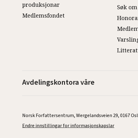
produksjonar
Søk om
Medlemsfondet
Honora
Medlem
Varslin
Littera
Avdelingskontora våre
Norsk Forfattersentrum, Wergelandsveien 29, 0167 Oslo |
Endre innstillingar for informasjonskapslar