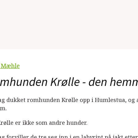
 Mæhle
mhunden Krølle - den hemm
ag dukket romhunden Krølle opp i Humlestua, og a
im.
Krølle er ikke som andre hunder.
g forviller de tre seg inn i en labyrint på jakt etter