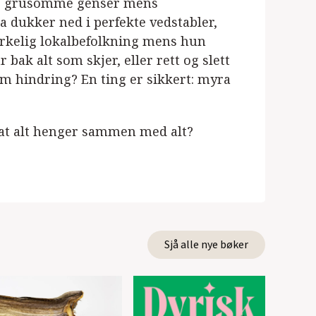
ige grusomme genser mens
ia dukker ned i perfekte vedstabler,
rkelig lokalbefolkning mens hun
bak alt som skjer, eller rett og slett
om hindring? En ting er sikkert: myra
 at alt henger sammen med alt?
Sjå alle nye bøker