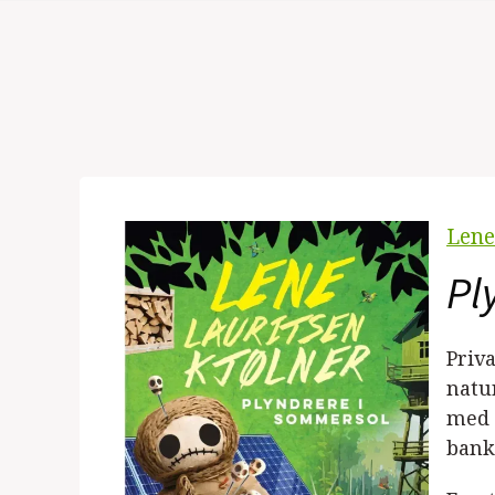
Lene
Pl
Priv
natur
med 
bank