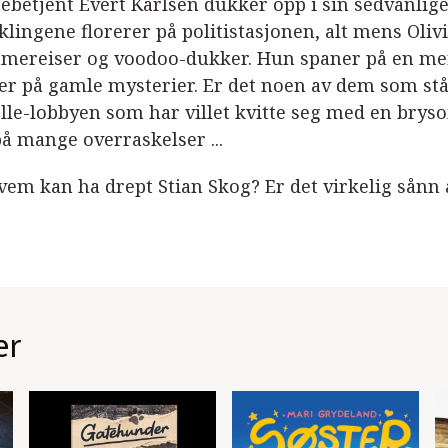
tebetjent Evert Karlsen dukker opp i sin sedvanl
klingene florerer på politistasjonen, alt mens Oliv
mereiser og voodoo-dukker. Hun spaner på en me
r på gamle mysterier. Er det noen av dem som står 
elle-lobbyen som har villet kvitte seg med en brys
på mange overraskelser ...
vem kan ha drept Stian Skog? Er det virkelig sånn
er