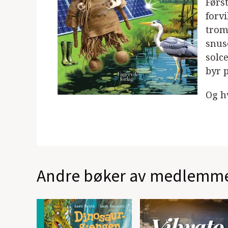
Førs
forvi
trom
snuse
solc
byr 
Og h
Andre bøker av medlemm