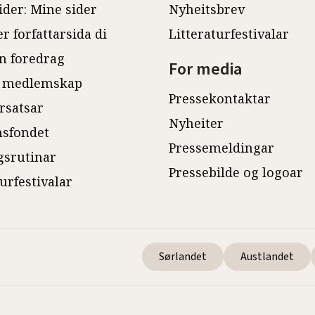
ider: Mine sider
Nyheitsbrev
r forfattarsida di
Litteraturfestivalar
n foredrag
For media
 medlemskap
Pressekontaktar
rsatsar
Nyheiter
sfondet
Pressemeldingar
gsrutinar
Pressebilde og logoar
turfestivalar
Sørlandet
Austlandet