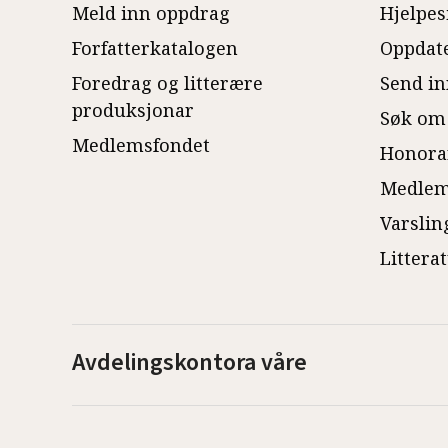
Meld inn oppdrag
Hjelpes
Forfatterkatalogen
Oppdate
Foredrag og litterære
Send in
produksjonar
Søk om
Medlemsfondet
Honora
Medlem
Varslin
Littera
Avdelingskontora våre