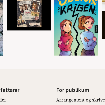
rfattarar
For publikum
der
Arrangement og skriv