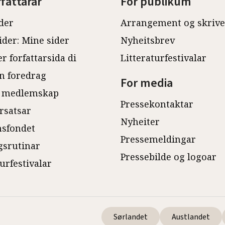
rfattarar
For publikum
der
Arrangement og skriv
ider: Mine sider
Nyheitsbrev
r forfattarsida di
Litteraturfestivalar
n foredrag
For media
 medlemskap
Pressekontaktar
rsatsar
Nyheiter
sfondet
Pressemeldingar
gsrutinar
Pressebilde og logoar
turfestivalar
Sørlandet
Austlandet