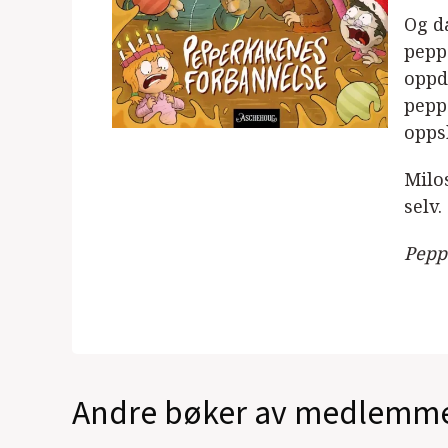
Og d
peppe
oppd
pepp
opps
Milos
selv.
Pepp
Andre bøker av medlemm