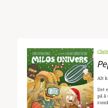
Chri
Pe
Alt 
Det e
på å
romk