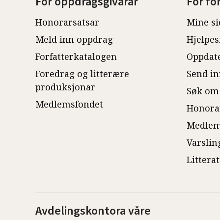
For oppdragsgivarar
For fo
Honorarsatsar
Mine si
Meld inn oppdrag
Hjelpes
Forfatterkatalogen
Oppdate
Foredrag og litterære
Send in
produksjonar
Søk om
Medlemsfondet
Honora
Medlem
Varslin
Littera
Avdelingskontora våre