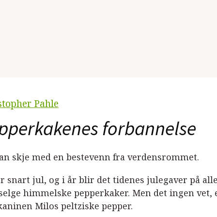
stopher Pahle
pperkakenes forbannelse
kan skje med en bestevenn fra verdensrommet.
r snart jul, og i år blir det tidenes julegaver på all
 selge himmelske pepperkaker. Men det ingen vet, er
aninen Milos peltziske pepper.