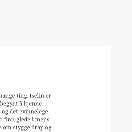
mange ting. Iselin er
 begynt å kjenne
 og det evinnelege
o finn glede i mens
se om stygge drap og