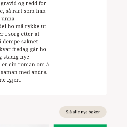
r gravid og redd for
ne, så rart som han
t unna
dei ho må rykke ut
r i sorg etter at
 å dempe saknet
 kvar fredag går ho
g stadig nye
n er ein roman om å
m saman med andre.
ne igjen.
Sjå alle nye bøker