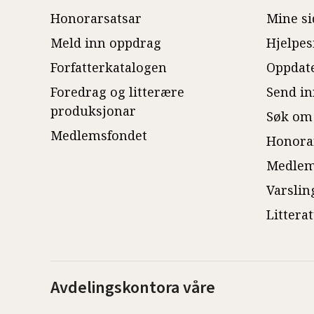
Honorarsatsar
Mine si
Meld inn oppdrag
Hjelpes
Forfatterkatalogen
Oppdate
Foredrag og litterære
Send in
produksjonar
Søk om
Medlemsfondet
Honora
Medlem
Varslin
Littera
Avdelingskontora våre