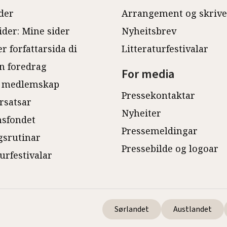
der
Arrangement og skriv
ider: Mine sider
Nyheitsbrev
r forfattarsida di
Litteraturfestivalar
n foredrag
For media
 medlemskap
Pressekontaktar
rsatsar
Nyheiter
sfondet
Pressemeldingar
gsrutinar
Pressebilde og logoar
turfestivalar
Sørlandet
Austlandet