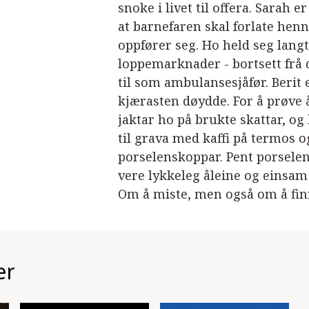
snoke i livet til offera. Sarah e
at barnefaren skal forlate hen
oppfører seg. Ho held seg lang
loppemarknader - bortsett frå 
til som ambulansesjåfør. Berit e
kjærasten døydde. For å prøve
jaktar ho på brukte skattar, og
til grava med kaffi på termos o
porselenskoppar. Pent porsele
vere lykkeleg åleine og einsa
Om å miste, men også om å fin
er