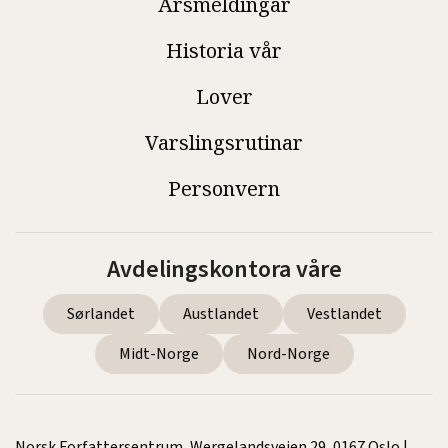
Årsmeldingar
Historia vår
Lover
Varslingsrutinar
Personvern
Avdelingskontora våre
Sørlandet
Austlandet
Vestlandet
Midt-Norge
Nord-Norge
Norsk Forfattersentrum, Wergelandsveien 29, 0167 Oslo |