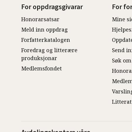
For oppdragsgivarar
For fo
Honorarsatsar
Mine si
Meld inn oppdrag
Hjelpes
Forfatterkatalogen
Oppdate
Foredrag og litterære
Send in
produksjonar
Søk om
Medlemsfondet
Honora
Medlem
Varslin
Littera