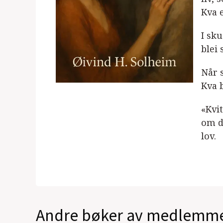
Kva e
I sk
blei 
Når s
Kva 
«Kvi
om d
lov.
Andre bøker av medlemm