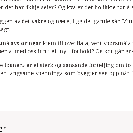
r det han ikkje seier? Og kva er det ho ikkje tør å
uggen av det vakre og nære, ligg det gamle sår. Min
sagt.
må avsløringar kjem til overflata, vert spørsmåla fl
ber vi med oss inn i eit nytt forhold? Og kor går g
te løgner» er ei sterk og sansande forteljing om t
en langsame spenninga som byggjer seg opp når fo
er