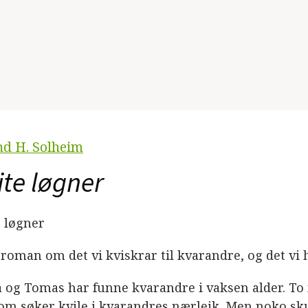
nd H. Solheim
ite løgner
e løgner
 roman om det vi kviskrar til kvarandre, og det vi h
 og Tomas har funne kvarandre i vaksen alder. T
 som søker kvile i kvarandres nærleik. Men noko sku