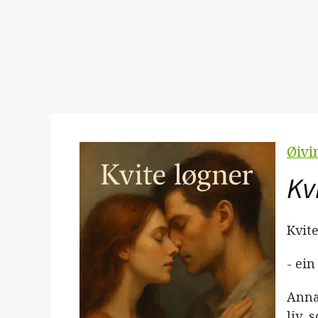
Øivi
Kv
Kvit
- ein
Anna
liv,