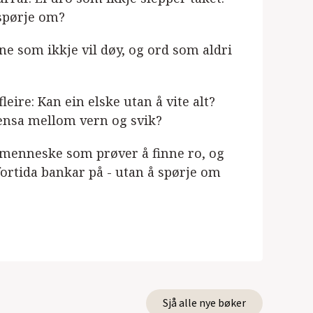
 spørje om?
ne som ikkje vil døy, og ord som aldri
eire: Kan ein elske utan å vite alt?
rensa mellom vern og svik?
o menneske som prøver å finne ro, og
rtida bankar på - utan å spørje om
Sjå alle nye bøker