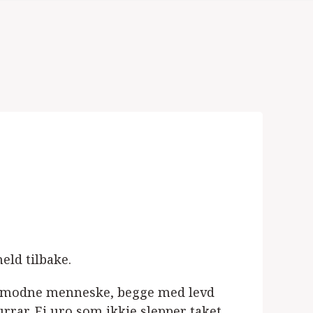
eld tilbake.
o modne menneske, begge med levd
rrar. Ei uro som ikkje slepper taket.