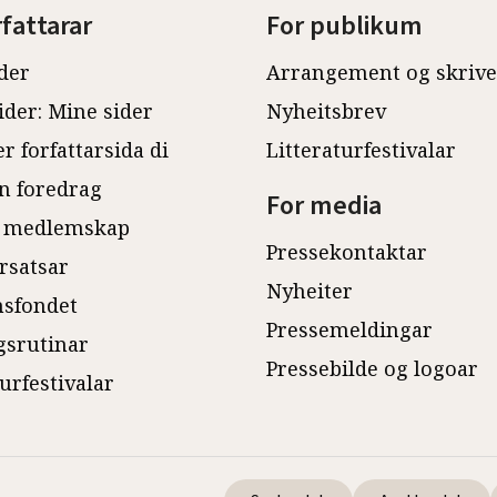
rfattarar
For publikum
der
Arrangement og skriv
ider: Mine sider
Nyheitsbrev
r forfattarsida di
Litteraturfestivalar
n foredrag
For media
 medlemskap
Pressekontaktar
rsatsar
Nyheiter
sfondet
Pressemeldingar
gsrutinar
Pressebilde og logoar
turfestivalar