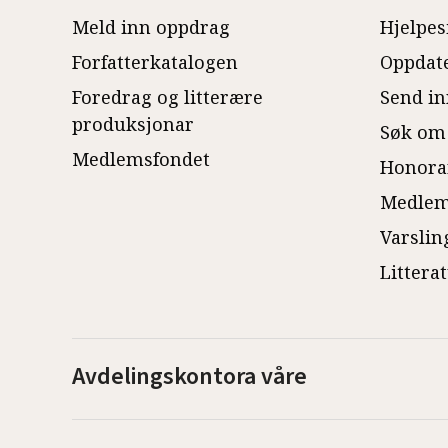
Meld inn oppdrag
Hjelpes
Forfatterkatalogen
Oppdate
Foredrag og litterære
Send in
produksjonar
Søk om
Medlemsfondet
Honora
Medlem
Varslin
Littera
Avdelingskontora våre