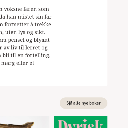
en voksne faren som
da han mistet sin far
om fortsetter å trekke
 uten lys og sikt.
 om pensel og blyant
 av liv til lerret og
li til en fortelling,
 marg eller et
Sjå alle nye bøker