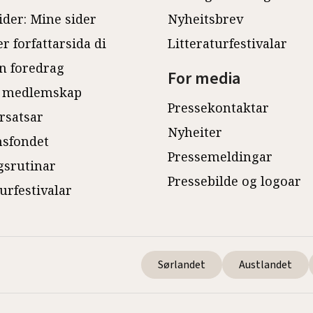
ider: Mine sider
Nyheitsbrev
r forfattarsida di
Litteraturfestivalar
n foredrag
For media
 medlemskap
Pressekontaktar
rsatsar
Nyheiter
sfondet
Pressemeldingar
gsrutinar
Pressebilde og logoar
turfestivalar
Sørlandet
Austlandet