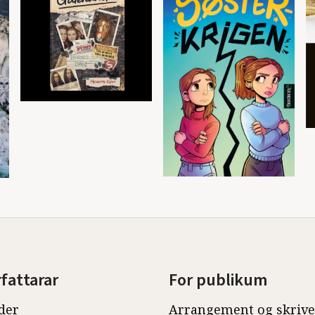
rfattarar
For publikum
der
Arrangement og skriv