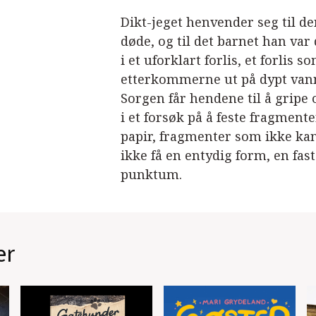
Dikt-jeget henvender seg til d
døde, og til det barnet han var 
i et uforklart forlis, et forlis s
etterkommerne ut på dypt vann,
Sorgen får hendene til å gripe
i et forsøk på å feste fragmenter
papir, fragmenter som ikke kan b
ikke få en entydig form, en fast
punktum.
er