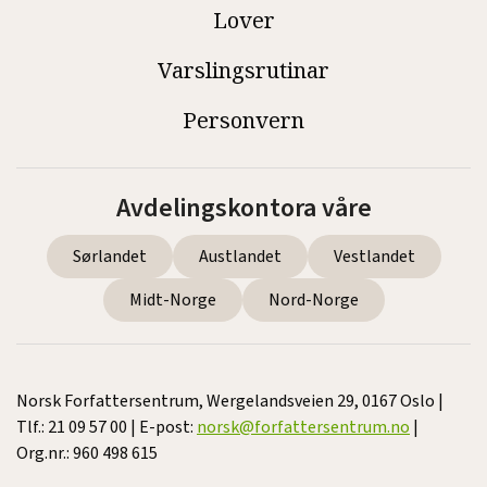
Lover
Varslingsrutinar
Personvern
Avdelingskontora våre
Sørlandet
Austlandet
Vestlandet
Midt-Norge
Nord-Norge
Norsk Forfattersentrum, Wergelandsveien 29, 0167 Oslo |
Tlf.: 21 09 57 00 | E-post:
norsk@forfattersentrum.no
|
Org.nr.: 960 498 615