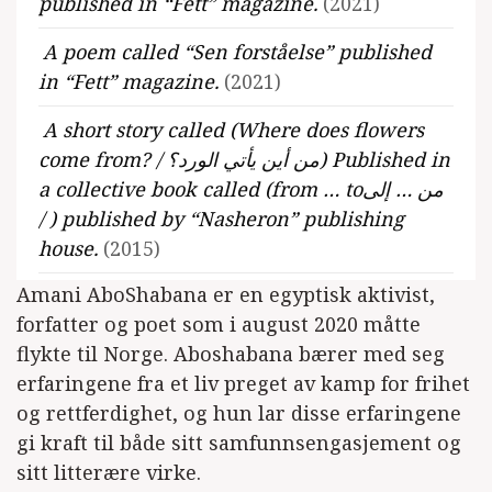
published in “Fett” magazine.
(2021)
A poem called “Sen forståelse” published
in “Fett” magazine.
(2021)
A short story called (Where does flowers
come from? / من أين يأتي الورد؟) Published in
a collective book called (from … toمن … إلى
/ ) published by “Nasheron” publishing
house.
(2015)
Amani AboShabana er en egyptisk aktivist,
A short story called (wormth دفء /)
forfatter og poet som i august 2020 måtte
published in a collective book called (3
flykte til Norge. Aboshabana bærer med seg
faze3 فاز / ) published by “Nasheron”
erfaringene fra et liv preget av kamp for frihet
publishing house.
(2014)
og rettferdighet, og hun lar disse erfaringene
gi kraft til både sitt samfunnsengasjement og
sitt litterære virke.