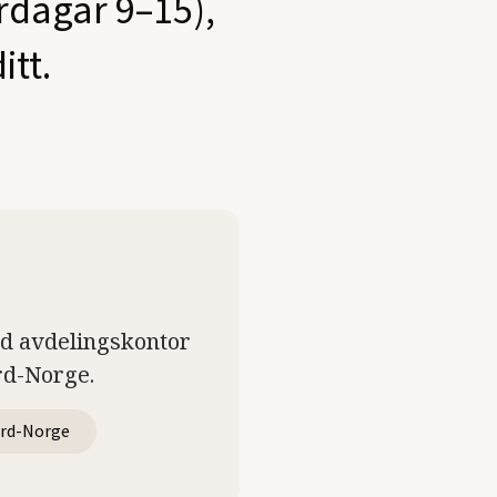
ardagar 9–15),
itt.
ed avdelingskontor
rd-Norge.
rd-Norge