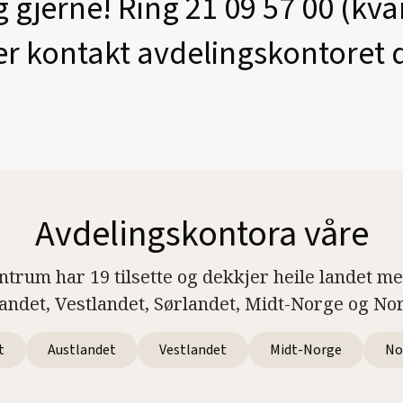
g gjerne! Ring 21 09 57 00 (kv
er kontakt avdelingskontoret d
Avdelingskontora våre
ntrum har 19 tilsette og dekkjer heile landet m
landet, Vestlandet, Sørlandet, Midt-Norge og No
t
Austlandet
Vestlandet
Midt-Norge
No