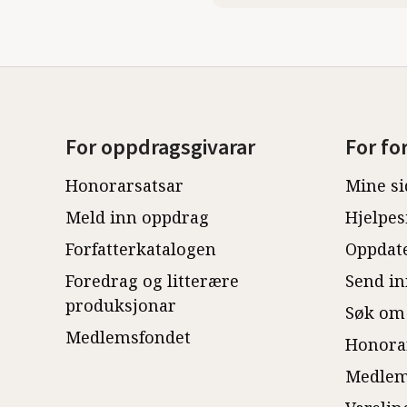
For oppdragsgivarar
For fo
Honorarsatsar
Mine si
Meld inn oppdrag
Hjelpes
Forfatterkatalogen
Oppdate
Foredrag og litterære
Send in
produksjonar
Søk om
Medlemsfondet
Honora
Medlem