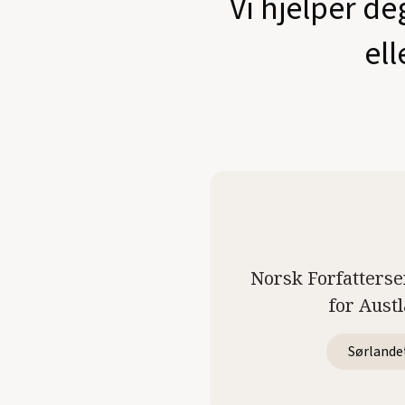
Vi hjelper de
ell
Norsk Forfatterse
for Aust
Sørlande