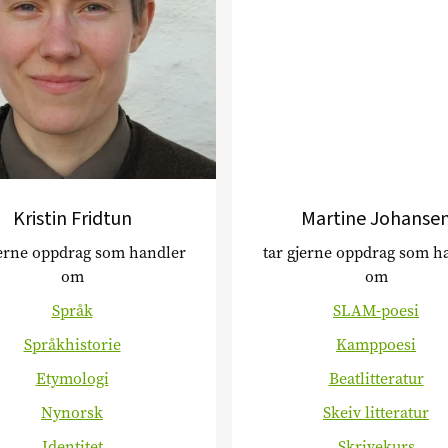
Kristin Fridtun
Martine Johanse
jerne oppdrag som handler
tar gjerne oppdrag som h
om
om
Språk
SLAM-poesi
Språkhistorie
Kamppoesi
Etymologi
Beatlitteratur
Nynorsk
Skeiv litteratur
Identitet
Skrivekurs