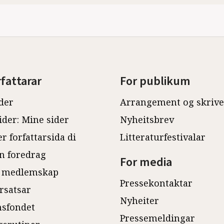
rfattarar
For publikum
der
Arrangement og skriv
ider: Mine sider
Nyheitsbrev
r forfattarsida di
Litteraturfestivalar
n foredrag
For media
 medlemskap
Pressekontaktar
rsatsar
Nyheiter
sfondet
Pressemeldingar