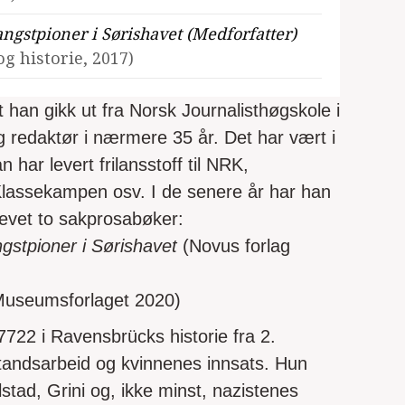
angstpioner i Sørishavet (Medforfatter)
g historie, 2017)
t han gikk ut fra Norsk Journalisthøgskole i
g redaktør i nærmere 35 år. Det har vært i
 har levert frilansstoff til NRK,
lassekampen osv. I de senere år har han
vet to sakprosabøker:
gstpioner i Sørishavet
(Novus forlag
useumsforlaget 2020)
722 i Ravensbrücks historie fra 2.
tandsarbeid og kvinnenes innsats. Hun
lstad, Grini og, ikke minst, nazistenes