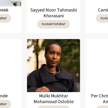
reek
Sayyed Noor Tahmasbi
Cami
Khorasani
ttar!
Konta
Kontakt forfattar!
unde
Mulki Mukhtar
Per Chri
Mohamoud Osloble
An
ttar!