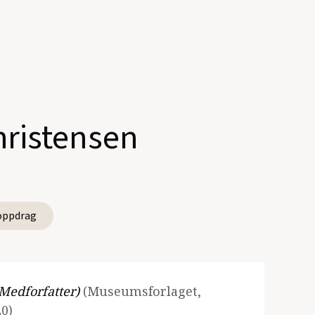
hristensen
oppdrag
Medforfatter)
(Museumsforlaget,
0)