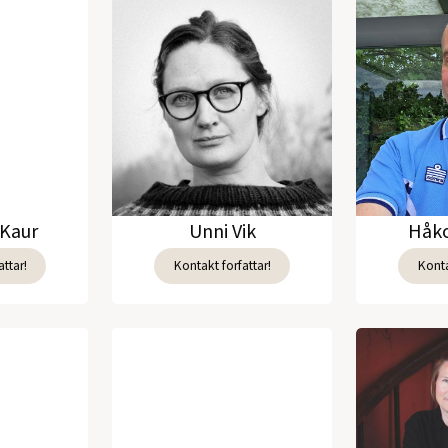
Kaur
Unni Vik
Håko
ttar!
Kontakt forfattar!
Konta