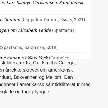
 av Lars Saabye Christensen. Samtalebok
 østkanten
(Cappelen Damm, Essay, 2021)
lingen om Elizabeth Fedde
(Spartacus,
(Spartacus, Sakprosa, 2018)
atur, natten og New York
(Cappelen
sk litteratur fra Goldsmiths College,
i en årrekke skrevet om amerikansk
en Damm, Essays, 2016)
m Vinduet, Bokvennen og Mellom. Den
denser i amerikansk samtidslitteratur med
gsglede og faglig tyngde.