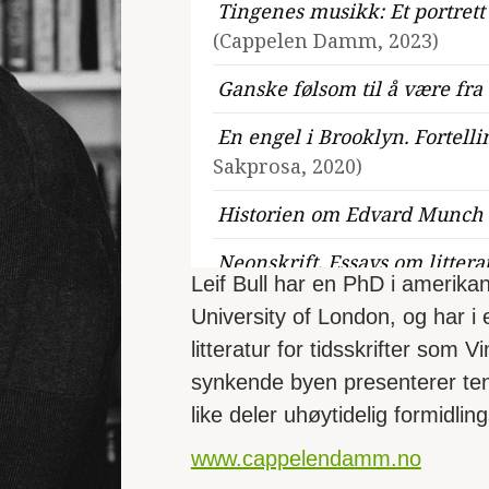
Tingenes musikk: Et portrett
(Cappelen Damm, 2023)
Ganske følsom til å være fra
En engel i Brooklyn. Fortel
Sakprosa, 2020)
Historien om Edvard Munch
Neonskrift. Essays om litter
Leif Bull har en PhD i amerikan
Damm, Essays, 2018)
University of London, og har 
Den synkende byen
(Cappel
litteratur for tidsskrifter so
synkende byen presenterer ten
like deler uhøytidelig formidlin
www.cappelendamm.no
Se alle utgivelser