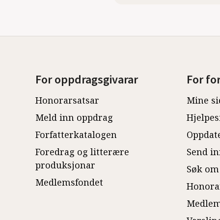
For oppdragsgivarar
For fo
Honorarsatsar
Mine si
Meld inn oppdrag
Hjelpes
Forfatterkatalogen
Oppdate
Foredrag og litterære
Send in
produksjonar
Søk om
Medlemsfondet
Honora
Medlem