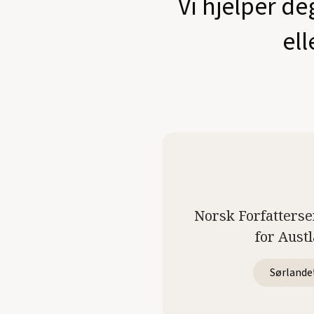
Vi hjelper de
ell
Norsk Forfatterse
for Aust
Sørlande