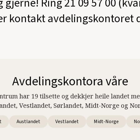
g gjerne! Ring 21 09 57 00 (kv
er kontakt avdelingskontoret d
Avdelingskontora våre
ntrum har 19 tilsette og dekkjer heile landet m
landet, Vestlandet, Sørlandet, Midt-Norge og No
t
Austlandet
Vestlandet
Midt-Norge
No