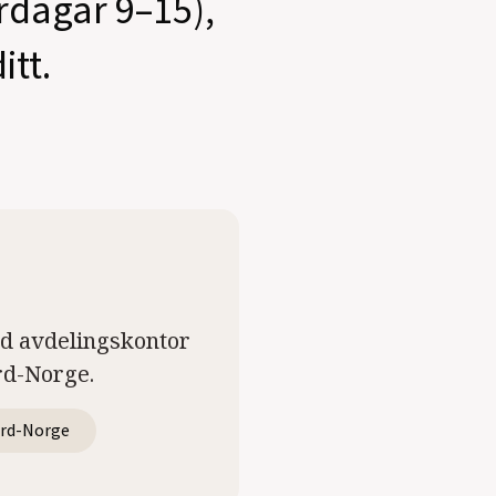
ardagar 9–15),
itt.
ed avdelingskontor
rd-Norge.
rd-Norge