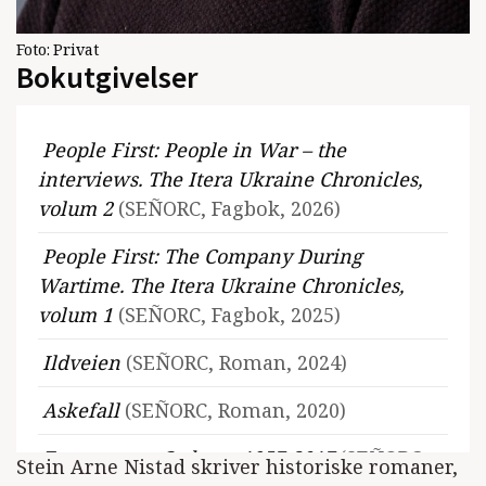
Foto:
Privat
Bokutgivelser
People First: People in War – the
interviews. The Itera Ukraine Chronicles,
volum 2
(SEÑORC, Fagbok, 2026)
People First: The Company During
Wartime. The Itera Ukraine Chronicles,
volum 1
(SEÑORC, Fagbok, 2025)
Ildveien
(SEÑORC, Roman, 2024)
Askefall
(SEÑORC, Roman, 2020)
Fragmenter. Ordspor 1957-2017
(SEÑORC,
Stein Arne Nistad skriver historiske romaner,