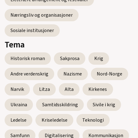
Se alle utgivelser
Næringsliv og organisasjoner
Sosiale institusjoner
Tema
Historisk roman
Sakprosa
Krig
Andre verdenskrig
Nazisme
Nord-Norge
Narvik
Litza
Alta
Kirkenes
Ukraina
Samtidsskildring
Sivile i krig
Ledelse
Kriseledelse
Teknologi
Samfunn
Digitalisering
Kommunikasjon