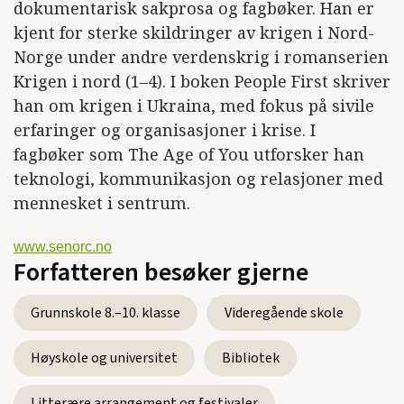
2017)
dokumentarisk sakprosa og fagbøker. Han er
kjent for sterke skildringer av krigen i Nord-
Den tapte våren
(SEÑORC, Roman, 2016)
Norge under andre verdenskrig i romanserien
Seks dager i april
(SEÑORC, Roman, 2015)
Krigen i nord (1–4). I boken People First skriver
han om krigen i Ukraina, med fokus på sivile
The Age of You; how to understand and
erfaringer og organisasjoner i krise. I
benefit from social media and the
fagbøker som The Age of You utforsker han
connected society
(SEÑORC, Fagbok, 2013)
teknologi, kommunikasjon og relasjoner med
mennesket i sentrum.
Katt i treet - hvor skal jeg gå? sosiale
medier og relasjonssamfunnet
(SEÑORC,
www.senorc.no
Fagbok, 2012)
Forfatteren besøker gjerne
Nextradamus og andre netthistorier; den
Grunnskole 8.–10. klasse
Videregående skole
lille intra-/ekstranettboken (fagbok)
(Telenor)
(1997)
Høyskole og universitet
Bibliotek
Litterære arrangement og festivaler