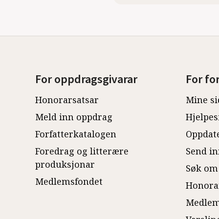
For oppdragsgivarar
For fo
Honorarsatsar
Mine si
Meld inn oppdrag
Hjelpes
Forfatterkatalogen
Oppdate
Foredrag og litterære
Send in
produksjonar
Søk om
Medlemsfondet
Honora
Medlem