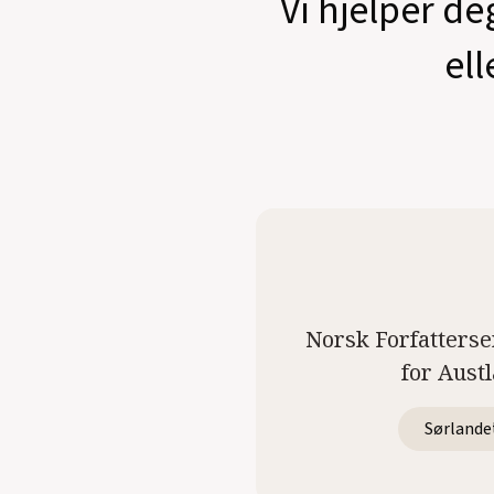
Vi hjelper de
ell
Norsk Forfatterse
for Aust
Sørlande