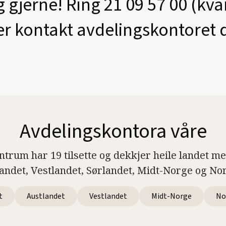
g gjerne! Ring 21 09 57 00 (kv
er kontakt avdelingskontoret d
Avdelingskontora våre
ntrum har 19 tilsette og dekkjer heile landet m
landet, Vestlandet, Sørlandet, Midt-Norge og No
t
Austlandet
Vestlandet
Midt-Norge
No