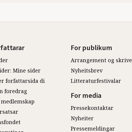
rfattarar
For publikum
der
Arrangement og skriv
ider: Mine sider
Nyheitsbrev
r forfattarsida di
Litteraturfestivalar
n foredrag
For media
 medlemskap
Pressekontaktar
rsatsar
Nyheiter
sfondet
Pressemeldingar