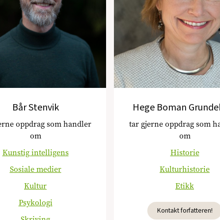
Bår Stenvik
Hege Boman Grunde
jerne oppdrag som handler
tar gjerne oppdrag som h
om
om
Kunstig intelligens
Historie
Sosiale medier
Kulturhistorie
Kultur
Etikk
Psykologi
Kontakt forfatteren!
Skriving