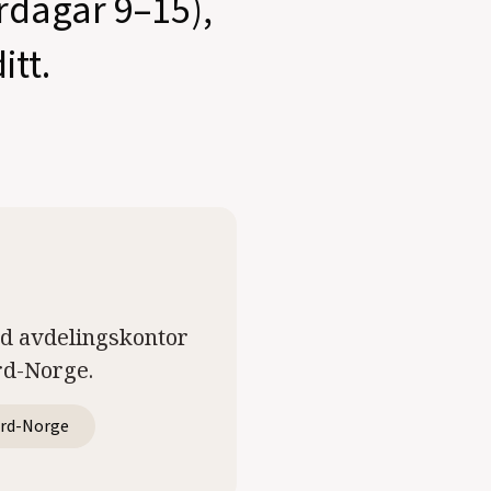
ardagar 9–15),
itt.
ed avdelingskontor
rd-Norge.
rd-Norge