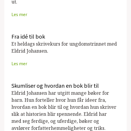
ut.
Gutten i speilet
(Cappelen Damm,
Les mer
Barnebok, 2011)
Valpeskole
(Cappelen Damm, Barnebok,
Fra idé til bok
2010)
Et heldags skrivekurs for ungdomstrinnet med
Eldrid Johansen.
MEG OGSÅ, bok for barn og ungdom som
opplever sykdom i familien.
(Oslo
Les mer
Universitetsykehus, Barnebok, 2010)
Valpestrek
(Cappelen Damm, Barnebok,
Skumliser og hvordan en bok blir til
2009)
Eldrid Johansen har utgitt mange bøker for
barn. Hun forteller hvor hun får ideer fra,
Lekkerbisk
(Cappelen Damm, Barnebok,
hvordan en bok blir til og hvordan hun skriver
2009)
slik at historien blir spennende. Eldrid har
med seg ferdige, og uferdige, bøker og
Øremerket
(Cappelen Damm, Barnebok,
avslører forfatterhemmeligheter og triks.
2008)