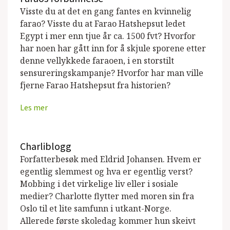
2015)
Visste du at det en gang fantes en kvinnelig
farao? Visste du at Farao Hatshepsut ledet
Skolespøkelset
(Cappelen Damm,
Egypt i mer enn tjue år ca. 1500 fvt? Hvorfor
Barnebok, 2013)
har noen har gått inn for å skjule sporene etter
denne vellykkede faraoen, i en storstilt
Jenta fra den andre siden
(Cappelen
sensureringskampanje? Hvorfor har man ville
Damm, Barnebok, 2012)
fjerne Farao Hatshepsut fra historien?
Den onde busken
(Cappelen Damm,
Les mer
Barnebok, 2012)
Charlieblogg
(Cappelen Damm,
Charliblogg
Ungdomsbok, 2012)
Forfatterbesøk med Eldrid Johansen. Hvem er
egentlig slemmest og hva er egentlig verst?
Åsas grøss
(Cappelen Damm, Barnebok,
Mobbing i det virkelige liv eller i sosiale
2011)
medier? Charlotte flytter med moren sin fra
Oslo til et lite samfunn i utkant-Norge.
Premievalp
(Cappelen Damm, Barnebok,
Allerede første skoledag kommer hun skeivt
2011)