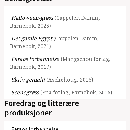
Halloween-grøss
(Cappelen Damm,
Barnebok, 2025)
Det gamle Egypt
(Cappelen Damm,
Barnebok, 2021)
Faraos forbannelse
(Mangschou forlag,
Barnebok, 2017)
Skriv genialt!
(Aschehoug, 2016)
Scenegrøss
(Ena forlag, Barnebok, 2015)
Foredrag og litterære
Skiløperern
(Cappelen Damm, Barnebok,
produksjoner
2015)
Julevalp
(Cappelen Damm, Barnebok,
Faraos forbannelse