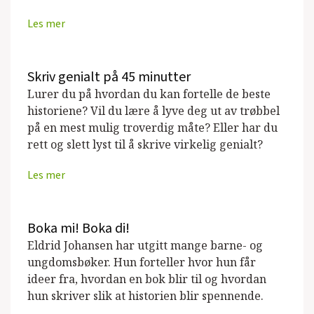
Les mer
Applaus for Sara
(Damm, Barnebok, 2007)
Hilsen fra Lykkelandet, 60- og 70-tallets
Skriv genialt på 45 minutter
Norge på postkort (Medred.)
(Damm,
Lurer du på hvordan du kan fortelle de beste
Fagbok, 2006)
historiene? Vil du lære å lyve deg ut av trøbbel
Sara på scenen
(Damm, Barnebok, 2006)
på en mest mulig troverdig måte? Eller har du
rett og slett lyst til å skrive virkelig genialt?
Sara vil bli stjerne
(Damm, Barnebok,
Les mer
2005)
Den gammelegyptiske dødslitteraturen,
Vinduet
(Artikler, 2002)
Boka mi! Boka di!
Eldrid Johansen har utgitt mange barne- og
Den egyptiske dødeboken og tekster om
ungdomsbøker. Hun forteller hvor hun får
livets vei
(De norske Bokklubbene, Fagbok,
ideer fra, hvordan en bok blir til og hvordan
2001)
hun skriver slik at historien blir spennende.