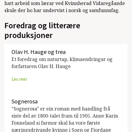
2005)
hatt arbeid som lærar ved Kvinnherad Vidaregåande
skule der ho har undervist i norsk og samfunnsfag.
KVIT, og som vind
(Wigestrand Forlag,
Foredrag og litterære
Lyrikk, 2004)
produksjoner
Når dei vakne ser
(Samlaget, Lyrikk, 1999)
Marmormjølk
(Samlaget, Lyrikk, 1996)
Olav H. Hauge og trea
Et foredrag om naturtap, klimaendringar og
forfattaren Olav H. Hauge
Les mer
Se alle utgivelser
Sognerosa
"Sognerosa" er ein roman med handling frå
siste del av 1800-talet fram til 1905. Anne Karin
Fonneland si farmor skal ha vore første
næringsdrivande kvinne i Sogn og Fjordane