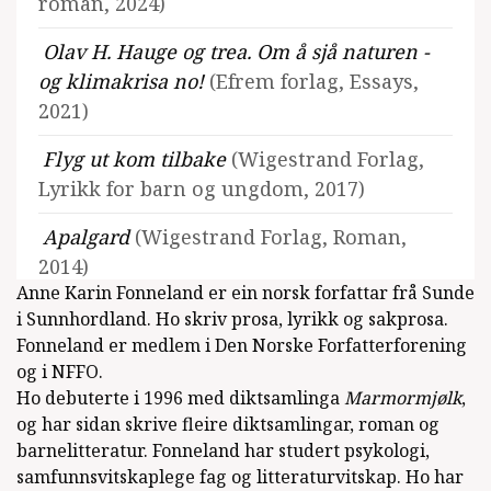
roman, 2024)
Olav H. Hauge og trea. Om å sjå naturen -
og klimakrisa no!
(Efrem forlag, Essays,
2021)
Flyg ut kom tilbake
(Wigestrand Forlag,
Lyrikk for barn og ungdom, 2017)
Apalgard
(Wigestrand Forlag, Roman,
2014)
Anne Karin Fonneland er ein norsk forfattar frå Sunde
Det er så lyst
(Wigestrand Forlag, Lyrikk,
i Sunnhordland. Ho skriv prosa, lyrikk og sakprosa.
2011)
Fonneland er medlem i Den Norske Forfatterforening
og i NFFO.
Stemma mi er her
(Kapabel Forlag, Lyrikk,
Ho debuterte i 1996 med diktsamlinga
Marmormjølk
,
2008)
og har sidan skrive fleire diktsamlingar, roman og
barnelitteratur. Fonneland har studert psykologi,
55 dikt om far
(Kapabel Forlag, Lyrikk,
samfunnsvitskaplege fag og litteraturvitskap. Ho har