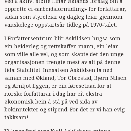
ved å aktivt støtte Einar Øklands forslag om å
opprette ei «arbeidsformidling» for forfattarar,
sidan som styreleiar og dagleg leiar gjennom
vanskelege oppstartsår tidleg på 1970-talet.
I Forfattersentrum blir Askildsen hugsa som
ein heiderleg og rettskaffen mann, ein leiar
som ville alle vel, og som skapte det den unge
organisasjonen trengte mest av alt på denne
tida: Stabilitet. Innsatsen Askildsen la ned
saman med Økland, Tor Obrestad, Bjørn Nilsen
og Arnljot Eggen, er ein føresetnad for at
norske forfattarar i dag har eit ekstra
økonomisk bein å stå på ved sida av
bokinntekter og stipend. For det er vi han evig
takksam!
Vi lyser fred over Kjell Askildsens minne.