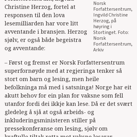
Norsk
Christine Herzog, fortel at
Forfattersentrum,
responsen til den lova
Ingvild Christine
Herzog, på
lesemilliarden har vore litt
høyring i
avventande i bransjen. Herzog
Stortinget. Foto:
Norsk
sjølv, er også både begeistra
Forfattersentrum,
og avventande:
Arkiv
– Først og fremst er Norsk Forfattersentrum
superfornøyde med at regjeringa tenker så
stort om barn og lesing, men heile
befolkninga må med i satsninga! Norge har eit
akutt behov for ein plan for vaksne som fell
utanfor fordi dei ikkje kan lese. Då er det svært
gledeleg å sjå at også arbeids- og
inkluderingsministeren stiller på
pressekonferanse om lesing, sjølv om
kraftulle tiltak retta mot vaksne lesarar