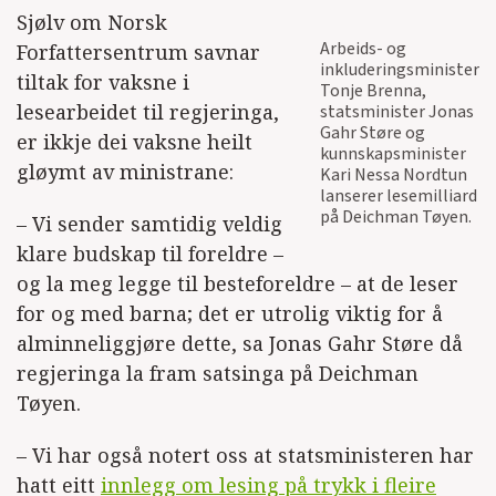
Sjølv om Norsk
Arbeids- og
Forfattersentrum savnar
inkluderingsminister
tiltak for vaksne i
Tonje Brenna,
lesearbeidet til regjeringa,
statsminister Jonas
Gahr Støre og
er ikkje dei vaksne heilt
kunnskapsminister
gløymt av ministrane:
Kari Nessa Nordtun
lanserer lesemilliard
på Deichman Tøyen.
– Vi sender samtidig veldig
klare budskap til foreldre –
og la meg legge til besteforeldre – at de leser
for og med barna; det er utrolig viktig for å
alminneliggjøre dette, sa Jonas Gahr Støre då
regjeringa la fram satsinga på Deichman
Tøyen.
– Vi har også notert oss at statsministeren har
hatt eitt
innlegg om lesing på trykk i fleire