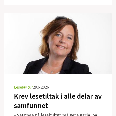
Lesekultur
29.6.2026
Krev lesetiltak i alle delar av
samfunnet
– Satsinga på lesekultur må vere varig, og