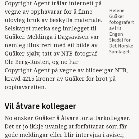
Copyright Agent trålar internett på
Helene
vegne av opphavarar for å finne
Guåker
ulovleg bruk av beskytta materiale.
fotografert
Selskapet merka seg innlegget til
av Iris
Engen
Guåker. Meldinga i Dagsavisen var
Skadal for
nemleg illustrert med eit bilde av
Det Norske
Samlaget.
Guåker sjølv, tatt av NTB-fotograf
Ole Berg-Rusten, og no har
Copyright Agent på vegne av bildeeigar NTB,
kravd 4215 kroner av Guåker for brot på
opphavsretten.
Vil åtvare kollegaer
No ønsker Guåker å åtvare forfattarkollegaer.
Det er jo ikkje uvanleg at forfattarar som får
gode meldingar eller blir intervjua i aviser,