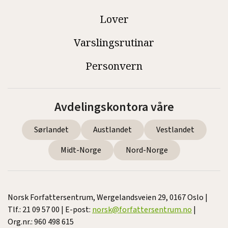
Lover
Varslingsrutinar
Personvern
Avdelingskontora våre
Sørlandet
Austlandet
Vestlandet
Midt-Norge
Nord-Norge
Norsk Forfattersentrum, Wergelandsveien 29, 0167 Oslo |
Tlf.: 21 09 57 00 | E-post:
norsk@forfattersentrum.no
|
Org.nr.: 960 498 615